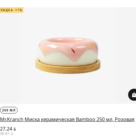
СКИДКА -11%
250 МЛ
Mr.Kranch Миска керамическая Bamboo 250 мл, Розовая
27.24
BYN
30.61
BYN