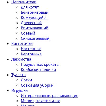
Наполнители
Для котят
Бентонитовый
Комкующийся
Древесный
Впитывающий
Соевый
Силикагелевый
Когтеточки
Настенные
Картонные
Лакомства
Подушечки, крокеты
Колбаски, палочки
Туалеты
Лотки
Совки для уборки
Игрушки
Интерактивные, развивающие
Мягкие, текстильные