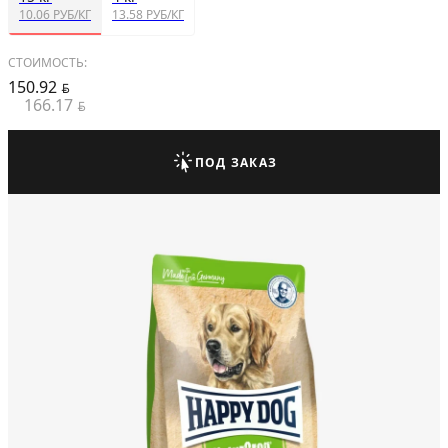
10.06 РУБ/КГ
13.58 РУБ/КГ
СТОИМОСТЬ:
150.92
BYN
166.17
BYN
ПОД ЗАКАЗ