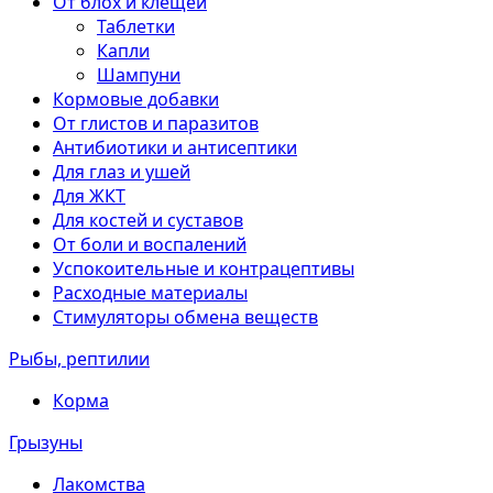
От блох и клещей
Таблетки
Капли
Шампуни
Кормовые добавки
От глистов и паразитов
Антибиотики и антисептики
Для глаз и ушей
Для ЖКТ
Для костей и суставов
От боли и воспалений
Успокоительные и контрацептивы
Расходные материалы
Стимуляторы обмена веществ
Рыбы, рептилии
Корма
Грызуны
Лакомства