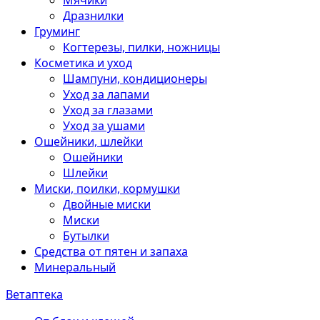
Мячики
Дразнилки
Груминг
Когтерезы, пилки, ножницы
Косметика и уход
Шампуни, кондиционеры
Уход за лапами
Уход за глазами
Уход за ушами
Ошейники, шлейки
Ошейники
Шлейки
Миски, поилки, кормушки
Двойные миски
Миски
Бутылки
Средства от пятен и запаха
Минеральный
Ветаптека