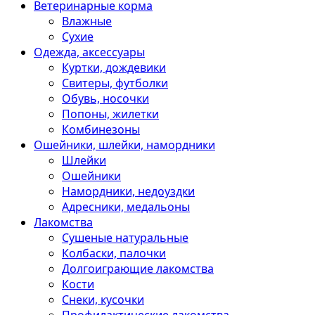
Ветеринарные корма
Влажные
Сухие
Одежда, аксессуары
Куртки, дождевики
Свитеры, футболки
Обувь, носочки
Попоны, жилетки
Комбинезоны
Ошейники, шлейки, намордники
Шлейки
Ошейники
Намордники, недоуздки
Адресники, медальоны
Лакомства
Сушеные натуральные
Колбаски, палочки
Долгоиграющие лакомства
Кости
Снеки, кусочки