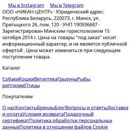
Мы в Instagram
Мы в Telegram
ООО «НИКАН-ЦЕНТР» · Юридический адрес:
Республика Беларусь, 220073, г. Минск, ул.
Притыцкого 26, пом. 120 · УНП 190936687 ·
Зарегистрирован Минским горисполкомом 15
октября 2014 г. Цена на товары "под заказ" носит
информационный характер, и не является публичной
офертой . Цена может измениться при следующем
поступлении товара.
Каталог
Собаки
Кошки
Ветаптека
Грызуны
Рыбы,
рептилии
Птицы
Покупателям
О нас
Контакты
Бренды
Блог
Вопросы и ответы
Доставка
и оплата
Условия возврата
Подарочный
сертификат
Политика обработки персональных
данных
Политика в отношении файлов Cookie