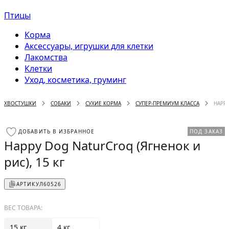
Птицы
Корма
Аксессуары, игрушки для клетки
Лакомства
Клетки
Уход, косметика, груминг
ХВОСТУШКИ
СОБАКИ
СУХИЕ КОРМА
СУПЕР-ПРЕМИУМ КЛАССА
HAPPY
ДОБАВИТЬ В ИЗБРАННОЕ
ПОД ЗАКАЗ
Happy Dog NaturCroq (Ягненок и
рис), 15 кг
АРТИКУЛ
60526
ВЕС ТОВАРА:
15 кг
4 кг