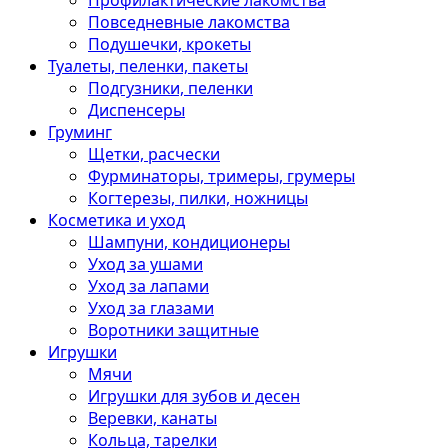
Профилактические лакомства
Повседневные лакомства
Подушечки, крокеты
Туалеты, пеленки, пакеты
Подгузники, пеленки
Диспенсеры
Груминг
Щетки, расчески
Фурминаторы, тримеры, грумеры
Когтерезы, пилки, ножницы
Косметика и уход
Шампуни, кондиционеры
Уход за ушами
Уход за лапами
Уход за глазами
Воротники защитные
Игрушки
Мячи
Игрушки для зубов и десен
Веревки, канаты
Кольца, тарелки