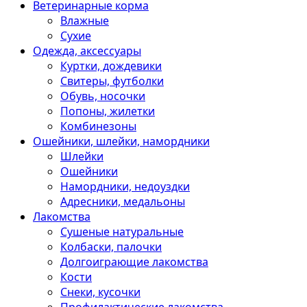
Ветеринарные корма
Влажные
Сухие
Одежда, аксессуары
Куртки, дождевики
Свитеры, футболки
Обувь, носочки
Попоны, жилетки
Комбинезоны
Ошейники, шлейки, намордники
Шлейки
Ошейники
Намордники, недоуздки
Адресники, медальоны
Лакомства
Сушеные натуральные
Колбаски, палочки
Долгоиграющие лакомства
Кости
Снеки, кусочки