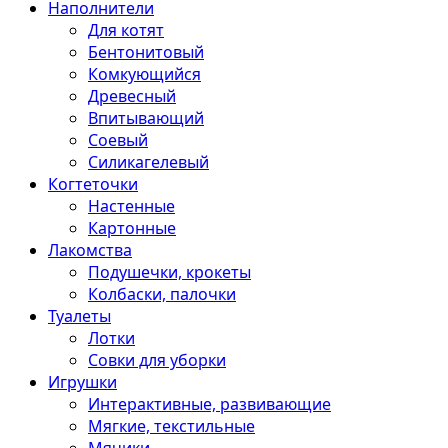
Наполнители
Для котят
Бентонитовый
Комкующийся
Древесный
Впитывающий
Соевый
Силикагелевый
Когтеточки
Настенные
Картонные
Лакомства
Подушечки, крокеты
Колбаски, палочки
Туалеты
Лотки
Совки для уборки
Игрушки
Интерактивные, развивающие
Мягкие, текстильные