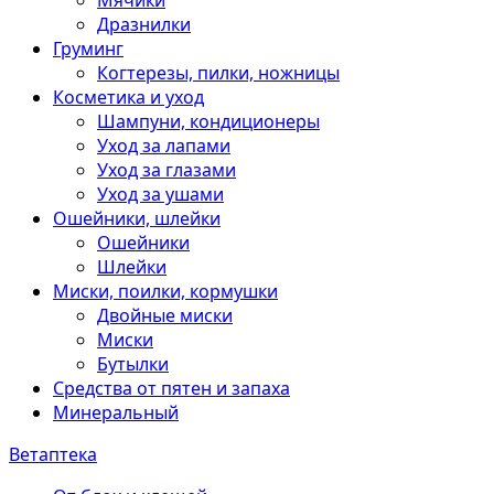
Мячики
Дразнилки
Груминг
Когтерезы, пилки, ножницы
Косметика и уход
Шампуни, кондиционеры
Уход за лапами
Уход за глазами
Уход за ушами
Ошейники, шлейки
Ошейники
Шлейки
Миски, поилки, кормушки
Двойные миски
Миски
Бутылки
Средства от пятен и запаха
Минеральный
Ветаптека