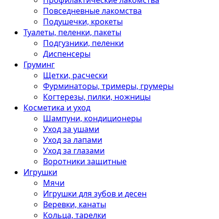
Профилактические лакомства
Повседневные лакомства
Подушечки, крокеты
Туалеты, пеленки, пакеты
Подгузники, пеленки
Диспенсеры
Груминг
Щетки, расчески
Фурминаторы, тримеры, грумеры
Когтерезы, пилки, ножницы
Косметика и уход
Шампуни, кондиционеры
Уход за ушами
Уход за лапами
Уход за глазами
Воротники защитные
Игрушки
Мячи
Игрушки для зубов и десен
Веревки, канаты
Кольца, тарелки