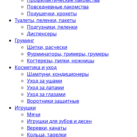
Профилактические лакомства
Повседневные лакомства
Подушечки, крокеты
Туалеты, пеленки, пакеты
Подгузники, пеленки
Диспенсеры
Груминг
Щетки, расчески
Фурминаторы, тримеры, грумеры
Когтерезы, пилки, ножницы
Косметика и уход
Шампуни, кондиционеры
Уход за ушами
Уход за лапами
Уход за глазами
Воротники защитные
Игрушки
Мячи
Игрушки для зубов и десен
Веревки, канаты
Кольца, тарелки