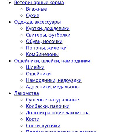
Ветеринарные корма
Влажные
Сухие
Одежда, аксессуары
Куртки, дождевики
Свитеры, футболки
Обувь, носочки
Попоны, жилетки
Комбинезоны
Ошейники, шлейки, намордники
Шлейки
Ошейники
Намордники, недоуздки
Адресники, медальоны
Лакомства
Сушеные натуральные
Колбаски, палочки
Долгоиграющие лакомства
Кости
Снеки, кусочки