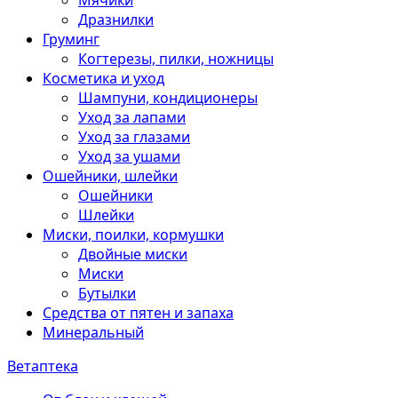
Мячики
Дразнилки
Груминг
Когтерезы, пилки, ножницы
Косметика и уход
Шампуни, кондиционеры
Уход за лапами
Уход за глазами
Уход за ушами
Ошейники, шлейки
Ошейники
Шлейки
Миски, поилки, кормушки
Двойные миски
Миски
Бутылки
Средства от пятен и запаха
Минеральный
Ветаптека