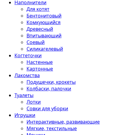
Наполнители
Для котят
Бентонитовый
Комкующийся
Древесный
Впитывающий
Соевый
Силикагелевый
Когтеточки
Настенные
Картонные
Лакомства
Подушечки, крокеты
Колбаски, палочки
Туалеты
Лотки
Совки для уборки
Игрушки
Интерактивные, развивающие
Мягкие, текстильные