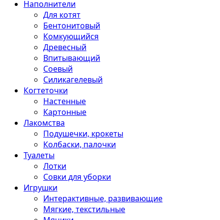
Наполнители
Для котят
Бентонитовый
Комкующийся
Древесный
Впитывающий
Соевый
Силикагелевый
Когтеточки
Настенные
Картонные
Лакомства
Подушечки, крокеты
Колбаски, палочки
Туалеты
Лотки
Совки для уборки
Игрушки
Интерактивные, развивающие
Мягкие, текстильные