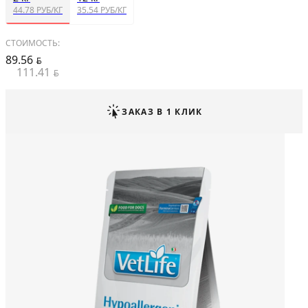
44.78 РУБ/КГ
35.54 РУБ/КГ
СТОИМОСТЬ:
89.56
BYN
111.41
BYN
ЗАКАЗ В 1 КЛИК