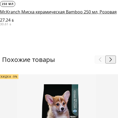
250 МЛ
Mr.Kranch Миска керамическая Bamboo 250 мл, Розовая
27.24
BYN
30.61
BYN
Похожие товары
СКИДКА -9%