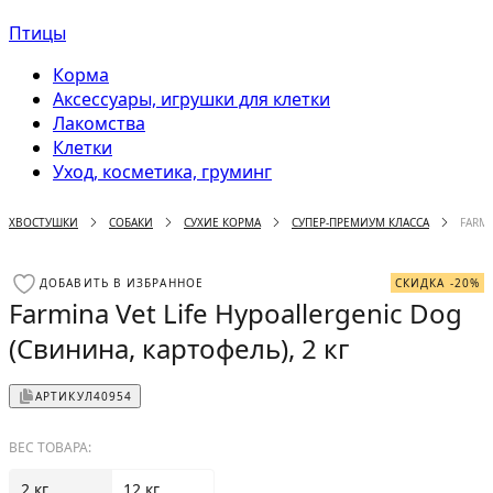
Птицы
Корма
Аксессуары, игрушки для клетки
Лакомства
Клетки
Уход, косметика, груминг
ХВОСТУШКИ
СОБАКИ
СУХИЕ КОРМА
СУПЕР-ПРЕМИУМ КЛАССА
FARMI
ДОБАВИТЬ В ИЗБРАННОЕ
СКИДКА -20%
Farmina Vet Life Hypoallergenic Dog
(Свинина, картофель), 2 кг
АРТИКУЛ
40954
ВЕС ТОВАРА:
2 кг
12 кг