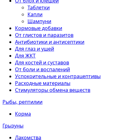
От блох и клещей
Таблетки
Капли
Шампуни
Кормовые добавки
От глистов и паразитов
Антибиотики и антисептики
Для глаз и ушей
Для ЖКТ
Для костей и суставов
От боли и воспалений
Успокоительные и контрацептивы
Расходные материалы
Стимуляторы обмена веществ
Рыбы, рептилии
Корма
Грызуны
Лакомства