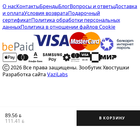
О нас
Контакты
Бренды
Блог
Вопросы и ответы
Доставка
и оплата
Условия возврата
Подарочный
сертификат
Политика обработки персональных
данных
Политика в отношении файлов Cookie
Ⓒ 2026 Все права защищены. Зообутик Хвостушки
Разработка сайта
VaziLabs
89.56
BYN
В КОРЗИНУ
111.41
BYN