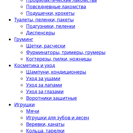
Профилактические лакомства
Повседневные лакомства
Подушечки, крокеты
Туалеты, пеленки, пакеты
Подгузники, пеленки
Диспенсеры
Груминг
Щетки, расчески
Фурминаторы, тримеры, грумеры
Когтерезы, пилки, ножницы
Косметика и уход
Шампуни, кондиционеры
Уход за ушами
Уход за лапами
Уход за глазами
Воротники защитные
Игрушки
Мячи
Игрушки для зубов и десен
Веревки, канаты
Кольца, тарелки