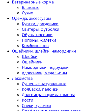
Ветеринарные корма
Влажные
Сухие
Одежда, аксессуары
Куртки, дождевики
Свитеры, футболки
Обувь, носочки
Попоны, жилетки
Комбинезоны
Ошейники, шлейки, намордники
Шлейки
Ошейники
Намордники, недоуздки
Адресники, медальоны
Лакомства
Сушеные натуральные
Колбаски, палочки
Долгоиграющие лакомства
Кости
Снеки, кусочки