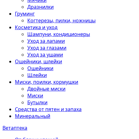
Мячики
Дразнилки
Груминг
Когтерезы, пилки, ножницы
Косметика и уход
Шампуни, кондиционеры
Уход за лапами
Уход за глазами
Уход за ушами
Ошейники, шлейки
Ошейники
Шлейки
Миски, поилки, кормушки
Двойные миски
Миски
Бутылки
Средства от пятен и запаха
Минеральный
Ветаптека