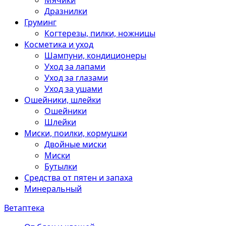
Мячики
Дразнилки
Груминг
Когтерезы, пилки, ножницы
Косметика и уход
Шампуни, кондиционеры
Уход за лапами
Уход за глазами
Уход за ушами
Ошейники, шлейки
Ошейники
Шлейки
Миски, поилки, кормушки
Двойные миски
Миски
Бутылки
Средства от пятен и запаха
Минеральный
Ветаптека