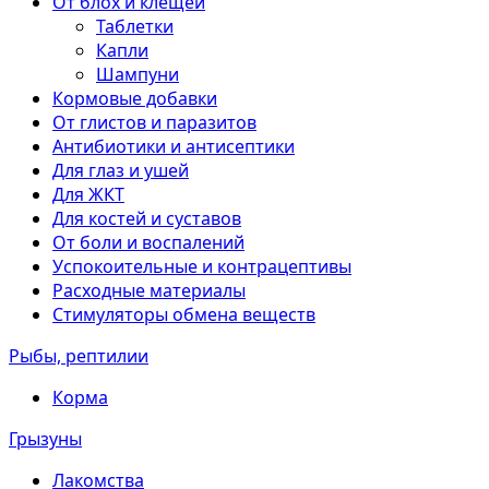
От блох и клещей
Таблетки
Капли
Шампуни
Кормовые добавки
От глистов и паразитов
Антибиотики и антисептики
Для глаз и ушей
Для ЖКТ
Для костей и суставов
От боли и воспалений
Успокоительные и контрацептивы
Расходные материалы
Стимуляторы обмена веществ
Рыбы, рептилии
Корма
Грызуны
Лакомства