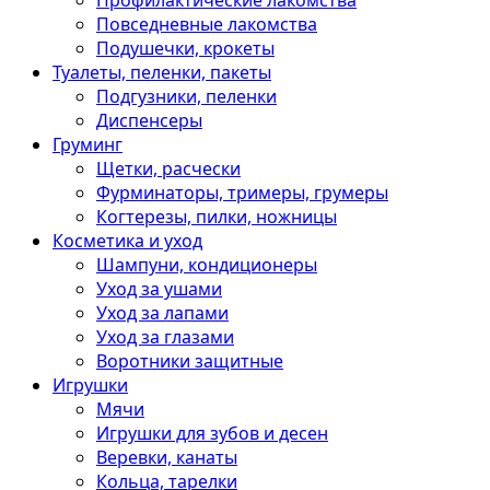
Профилактические лакомства
Повседневные лакомства
Подушечки, крокеты
Туалеты, пеленки, пакеты
Подгузники, пеленки
Диспенсеры
Груминг
Щетки, расчески
Фурминаторы, тримеры, грумеры
Когтерезы, пилки, ножницы
Косметика и уход
Шампуни, кондиционеры
Уход за ушами
Уход за лапами
Уход за глазами
Воротники защитные
Игрушки
Мячи
Игрушки для зубов и десен
Веревки, канаты
Кольца, тарелки