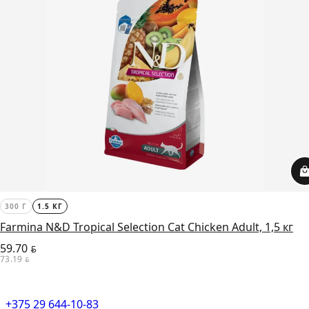
300 Г
1.5 КГ
Farmina N&D Tropical Selection Cat Chicken Adult, 1,5 кг
59.70
BYN
73.19
BYN
+375 29 644-10-83