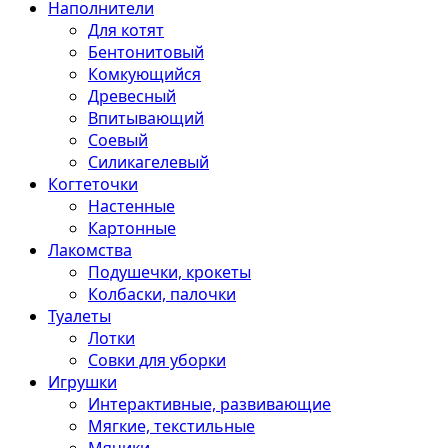
Наполнители
Для котят
Бентонитовый
Комкующийся
Древесный
Впитывающий
Соевый
Силикагелевый
Когтеточки
Настенные
Картонные
Лакомства
Подушечки, крокеты
Колбаски, палочки
Туалеты
Лотки
Совки для уборки
Игрушки
Интерактивные, развивающие
Мягкие, текстильные