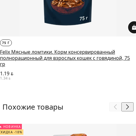
75 Г
Felix Мясные ломтики. Корм консервированный
полнорационный для взрослых кошек с говядиной, 75
гр
1.19
BYN
1.34
BYN
Похожие товары
🔥 НОВИНКА
СКИДКА -18%