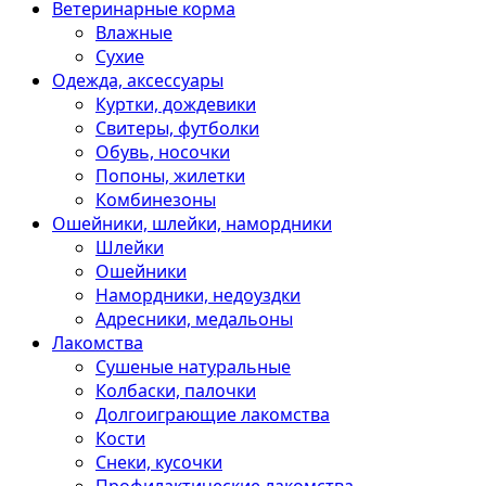
Ветеринарные корма
Влажные
Сухие
Одежда, аксессуары
Куртки, дождевики
Свитеры, футболки
Обувь, носочки
Попоны, жилетки
Комбинезоны
Ошейники, шлейки, намордники
Шлейки
Ошейники
Намордники, недоуздки
Адресники, медальоны
Лакомства
Сушеные натуральные
Колбаски, палочки
Долгоиграющие лакомства
Кости
Снеки, кусочки