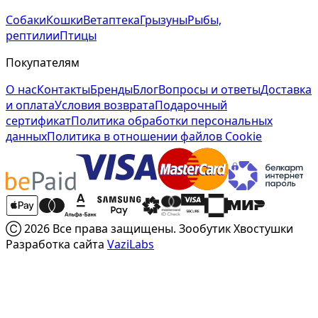
Собаки
Кошки
Ветаптека
Грызуны
Рыбы,
рептилии
Птицы
Покупателям
О нас
Контакты
Бренды
Блог
Вопросы и ответы
Доставка
и оплата
Условия возврата
Подарочный
сертификат
Политика обработки персональных
данных
Политика в отношении файлов Cookie
Ⓒ 2026 Все права защищены. Зообутик Хвостушки
Разработка сайта
VaziLabs