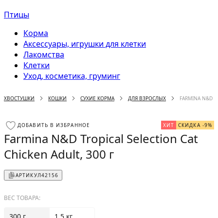
Птицы
Корма
Аксессуары, игрушки для клетки
Лакомства
Клетки
Уход, косметика, груминг
ХВОСТУШКИ
КОШКИ
СУХИЕ КОРМА
ДЛЯ ВЗРОСЛЫХ
FARMINA N&D TR
ДОБАВИТЬ В ИЗБРАННОЕ
ХИТ
СКИДКА -9%
Farmina N&D Tropical Selection Cat
Chicken Adult, 300 г
АРТИКУЛ
42156
ВЕС ТОВАРА:
300 г
1.5 кг