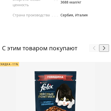
3688 ккал/кг
ценность
Страна производства
Сербия, Италия
С этим товаром покупают
СКИДКА -11%