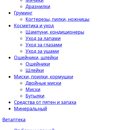
Мячики
Дразнилки
Груминг
Когтерезы, пилки, ножницы
Косметика и уход
Шампуни, кондиционеры
Уход за лапами
Уход за глазами
Уход за ушами
Ошейники, шлейки
Ошейники
Шлейки
Миски, поилки, кормушки
Двойные миски
Миски
Бутылки
Средства от пятен и запаха
Минеральный
Ветаптека