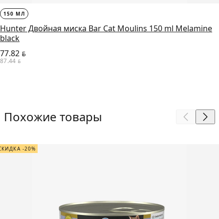
150 МЛ
Hunter Двойная миска Bar Cat Moulins 150 ml Melamine
black
77.82
BYN
87.44
BYN
Похожие товары
СКИДКА -20%