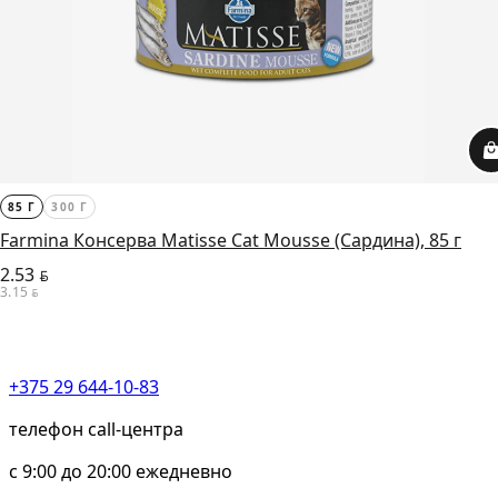
85 Г
300 Г
Farmina Консерва Matisse Cat Mousse (Сардина), 85 г
2.53
BYN
3.15
BYN
+375 29 644-10-83
телефон call-центра
c 9:00 до 20:00 ежедневно