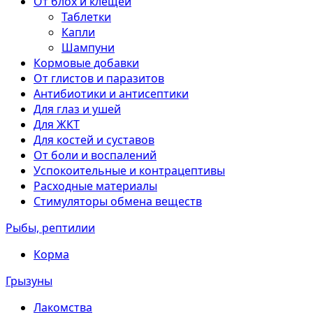
От блох и клещей
Таблетки
Капли
Шампуни
Кормовые добавки
От глистов и паразитов
Антибиотики и антисептики
Для глаз и ушей
Для ЖКТ
Для костей и суставов
От боли и воспалений
Успокоительные и контрацептивы
Расходные материалы
Стимуляторы обмена веществ
Рыбы, рептилии
Корма
Грызуны
Лакомства