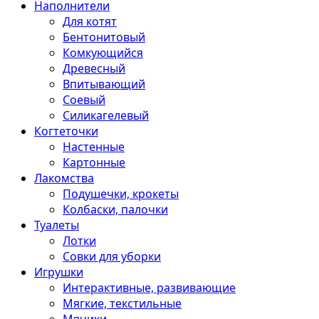
Наполнители
Для котят
Бентонитовый
Комкующийся
Древесный
Впитывающий
Соевый
Силикагелевый
Когтеточки
Настенные
Картонные
Лакомства
Подушечки, крокеты
Колбаски, палочки
Туалеты
Лотки
Совки для уборки
Игрушки
Интерактивные, развивающие
Мягкие, текстильные