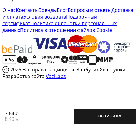
О нас
Контакты
Бренды
Блог
Вопросы и ответы
Доставка
и оплата
Условия возврата
Подарочный
сертификат
Политика обработки персональных
данных
Политика в отношении файлов Cookie
Ⓒ 2026 Все права защищены. Зообутик Хвостушки
Разработка сайта
VaziLabs
7.64
BYN
В КОРЗИНУ
8.40
BYN