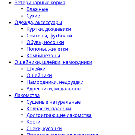
Ветеринарные корма
Влажные
Сухие
Одежда, аксессуары
Куртки, дождевики
Свитеры, футболки
Обувь, носочки
Попоны, жилетки
Комбинезоны
Ошейники, шлейки, намордники
Шлейки
Ошейники
Намордники, недоуздки
Адресники, медальоны
Лакомства
Сушеные натуральные
Колбаски, палочки
Долгоиграющие лакомства
Кости
Снеки, кусочки