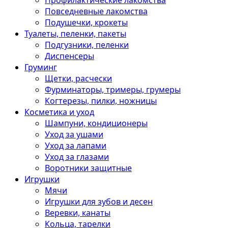
Профилактические лакомства
Повседневные лакомства
Подушечки, крокеты
Туалеты, пеленки, пакеты
Подгузники, пеленки
Диспенсеры
Груминг
Щетки, расчески
Фурминаторы, тримеры, грумеры
Когтерезы, пилки, ножницы
Косметика и уход
Шампуни, кондиционеры
Уход за ушами
Уход за лапами
Уход за глазами
Воротники защитные
Игрушки
Мячи
Игрушки для зубов и десен
Веревки, канаты
Кольца, тарелки