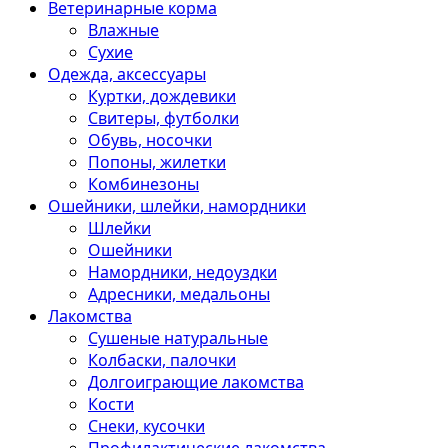
Ветеринарные корма
Влажные
Сухие
Одежда, аксессуары
Куртки, дождевики
Свитеры, футболки
Обувь, носочки
Попоны, жилетки
Комбинезоны
Ошейники, шлейки, намордники
Шлейки
Ошейники
Намордники, недоуздки
Адресники, медальоны
Лакомства
Сушеные натуральные
Колбаски, палочки
Долгоиграющие лакомства
Кости
Снеки, кусочки