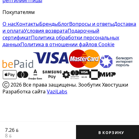
рептилии
Птицы
Покупателям
О нас
Контакты
Бренды
Блог
Вопросы и ответы
Доставка
и оплата
Условия возврата
Подарочный
сертификат
Политика обработки персональных
данных
Политика в отношении файлов Cookie
Ⓒ 2026 Все права защищены. Зообутик Хвостушки
Разработка сайта
VaziLabs
7.26
BYN
В КОРЗИНУ
8
BYN