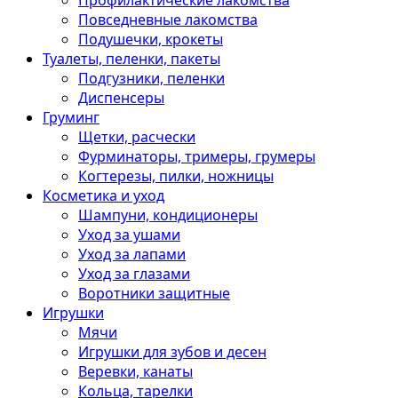
Профилактические лакомства
Повседневные лакомства
Подушечки, крокеты
Туалеты, пеленки, пакеты
Подгузники, пеленки
Диспенсеры
Груминг
Щетки, расчески
Фурминаторы, тримеры, грумеры
Когтерезы, пилки, ножницы
Косметика и уход
Шампуни, кондиционеры
Уход за ушами
Уход за лапами
Уход за глазами
Воротники защитные
Игрушки
Мячи
Игрушки для зубов и десен
Веревки, канаты
Кольца, тарелки