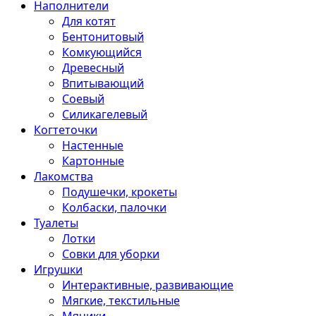
Наполнители
Для котят
Бентонитовый
Комкующийся
Древесный
Впитывающий
Соевый
Силикагелевый
Когтеточки
Настенные
Картонные
Лакомства
Подушечки, крокеты
Колбаски, палочки
Туалеты
Лотки
Совки для уборки
Игрушки
Интерактивные, развивающие
Мягкие, текстильные