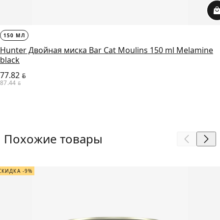
150 МЛ
Hunter Двойная миска Bar Cat Moulins 150 ml Melamine
black
77.82
BYN
87.44
BYN
Похожие товары
СКИДКА -9%