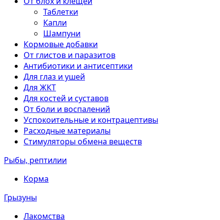
От блох и клещей
Таблетки
Капли
Шампуни
Кормовые добавки
От глистов и паразитов
Антибиотики и антисептики
Для глаз и ушей
Для ЖКТ
Для костей и суставов
От боли и воспалений
Успокоительные и контрацептивы
Расходные материалы
Стимуляторы обмена веществ
Рыбы, рептилии
Корма
Грызуны
Лакомства