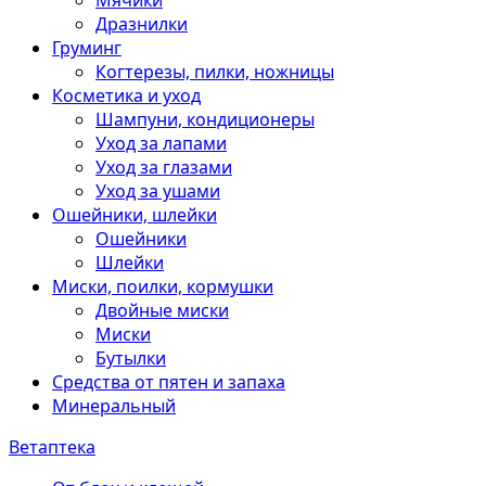
Мячики
Дразнилки
Груминг
Когтерезы, пилки, ножницы
Косметика и уход
Шампуни, кондиционеры
Уход за лапами
Уход за глазами
Уход за ушами
Ошейники, шлейки
Ошейники
Шлейки
Миски, поилки, кормушки
Двойные миски
Миски
Бутылки
Средства от пятен и запаха
Минеральный
Ветаптека