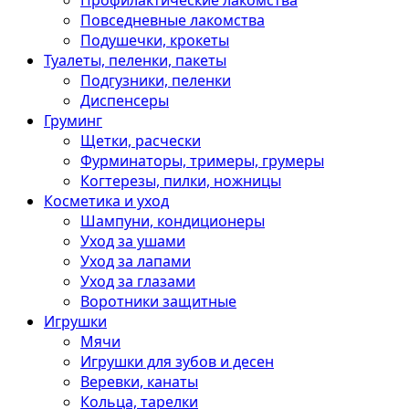
Профилактические лакомства
Повседневные лакомства
Подушечки, крокеты
Туалеты, пеленки, пакеты
Подгузники, пеленки
Диспенсеры
Груминг
Щетки, расчески
Фурминаторы, тримеры, грумеры
Когтерезы, пилки, ножницы
Косметика и уход
Шампуни, кондиционеры
Уход за ушами
Уход за лапами
Уход за глазами
Воротники защитные
Игрушки
Мячи
Игрушки для зубов и десен
Веревки, канаты
Кольца, тарелки