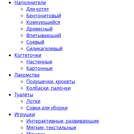
Наполнители
Для котят
Бентонитовый
Комкующийся
Древесный
Впитывающий
Соевый
Силикагелевый
Когтеточки
Настенные
Картонные
Лакомства
Подушечки, крокеты
Колбаски, палочки
Туалеты
Лотки
Совки для уборки
Игрушки
Интерактивные, развивающие
Мягкие, текстильные