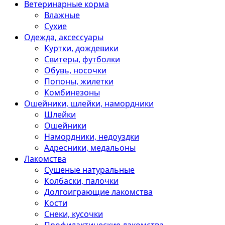
Ветеринарные корма
Влажные
Сухие
Одежда, аксессуары
Куртки, дождевики
Свитеры, футболки
Обувь, носочки
Попоны, жилетки
Комбинезоны
Ошейники, шлейки, намордники
Шлейки
Ошейники
Намордники, недоуздки
Адресники, медальоны
Лакомства
Сушеные натуральные
Колбаски, палочки
Долгоиграющие лакомства
Кости
Снеки, кусочки