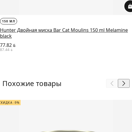
150 МЛ
Hunter Двойная миска Bar Cat Moulins 150 ml Melamine
black
77.82
BYN
87.44
BYN
Похожие товары
СКИДКА -9%