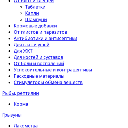
От блох и клещей
Таблетки
Капли
Шампуни
Кормовые добавки
От глистов и паразитов
Антибиотики и антисептики
Для глаз и ушей
Для ЖКТ
Для костей и суставов
От боли и воспалений
Успокоительные и контрацептивы
Расходные материалы
Стимуляторы обмена веществ
Рыбы, рептилии
Корма
Грызуны
Лакомства