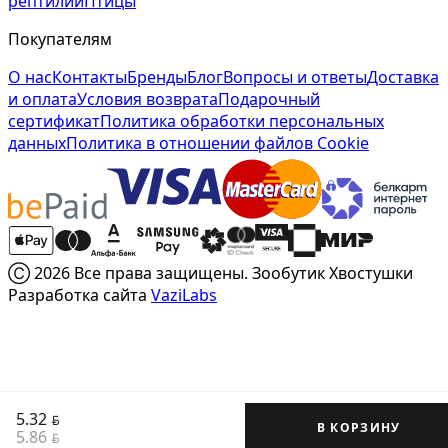
рептилии
Птицы
Покупателям
О нас
Контакты
Бренды
Блог
Вопросы и ответы
Доставка
и оплата
Условия возврата
Подарочный
сертификат
Политика обработки персональных
данных
Политика в отношении файлов Cookie
Ⓒ 2026 Все права защищены. Зообутик Хвостушки
Разработка сайта
VaziLabs
5.32
BYN
В КОРЗИНУ
5.86
BYN