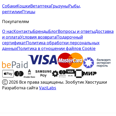
Собаки
Кошки
Ветаптека
Грызуны
Рыбы,
рептилии
Птицы
Покупателям
О нас
Контакты
Бренды
Блог
Вопросы и ответы
Доставка
и оплата
Условия возврата
Подарочный
сертификат
Политика обработки персональных
данных
Политика в отношении файлов Cookie
Ⓒ 2026 Все права защищены. Зообутик Хвостушки
Разработка сайта
VaziLabs