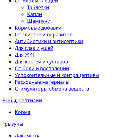
От блох и клещей
Таблетки
Капли
Шампуни
Кормовые добавки
От глистов и паразитов
Антибиотики и антисептики
Для глаз и ушей
Для ЖКТ
Для костей и суставов
От боли и воспалений
Успокоительные и контрацептивы
Расходные материалы
Стимуляторы обмена веществ
Рыбы, рептилии
Корма
Грызуны
Лакомства