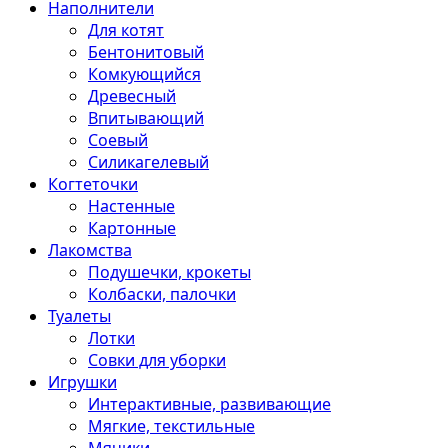
Наполнители
Для котят
Бентонитовый
Комкующийся
Древесный
Впитывающий
Соевый
Силикагелевый
Когтеточки
Настенные
Картонные
Лакомства
Подушечки, крокеты
Колбаски, палочки
Туалеты
Лотки
Совки для уборки
Игрушки
Интерактивные, развивающие
Мягкие, текстильные