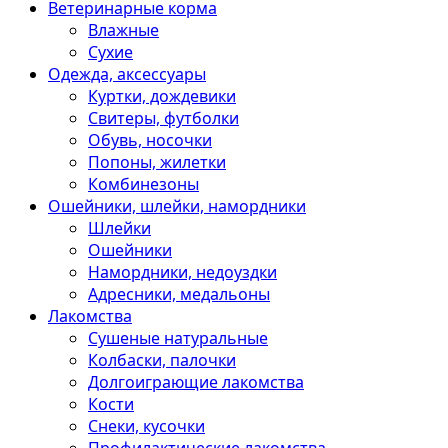
Ветеринарные корма
Влажные
Сухие
Одежда, аксессуары
Куртки, дождевики
Свитеры, футболки
Обувь, носочки
Попоны, жилетки
Комбинезоны
Ошейники, шлейки, намордники
Шлейки
Ошейники
Намордники, недоуздки
Адресники, медальоны
Лакомства
Сушеные натуральные
Колбаски, палочки
Долгоиграющие лакомства
Кости
Снеки, кусочки