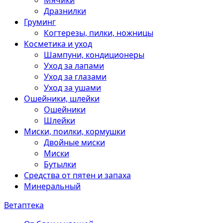
Мячики
Дразнилки
Груминг
Когтерезы, пилки, ножницы
Косметика и уход
Шампуни, кондиционеры
Уход за лапами
Уход за глазами
Уход за ушами
Ошейники, шлейки
Ошейники
Шлейки
Миски, поилки, кормушки
Двойные миски
Миски
Бутылки
Средства от пятен и запаха
Минеральный
Ветаптека