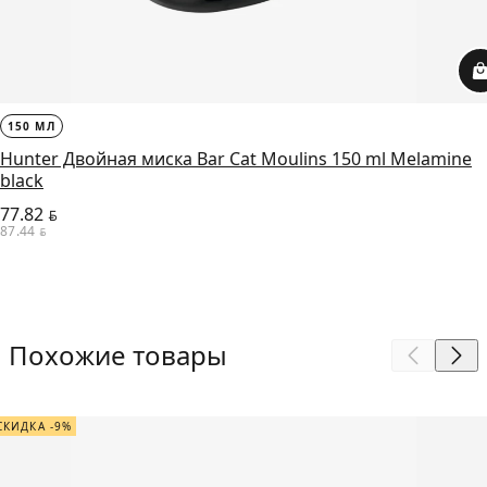
150 МЛ
Hunter Двойная миска Bar Cat Moulins 150 ml Melamine
black
77.82
BYN
87.44
BYN
Похожие товары
СКИДКА -9%