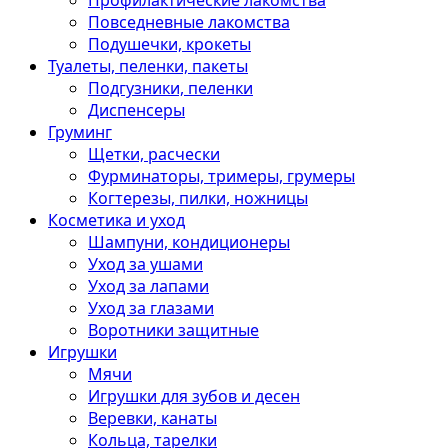
Профилактические лакомства
Повседневные лакомства
Подушечки, крокеты
Туалеты, пеленки, пакеты
Подгузники, пеленки
Диспенсеры
Груминг
Щетки, расчески
Фурминаторы, тримеры, грумеры
Когтерезы, пилки, ножницы
Косметика и уход
Шампуни, кондиционеры
Уход за ушами
Уход за лапами
Уход за глазами
Воротники защитные
Игрушки
Мячи
Игрушки для зубов и десен
Веревки, канаты
Кольца, тарелки