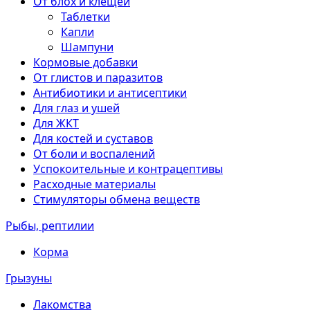
От блох и клещей
Таблетки
Капли
Шампуни
Кормовые добавки
От глистов и паразитов
Антибиотики и антисептики
Для глаз и ушей
Для ЖКТ
Для костей и суставов
От боли и воспалений
Успокоительные и контрацептивы
Расходные материалы
Стимуляторы обмена веществ
Рыбы, рептилии
Корма
Грызуны
Лакомства