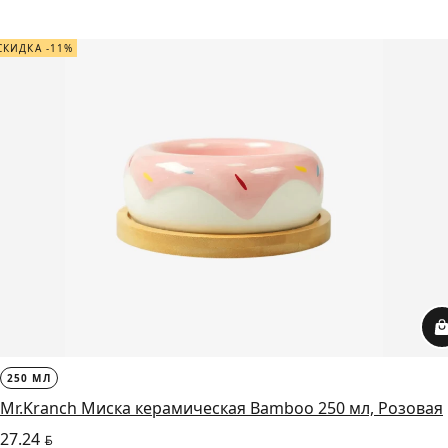
СКИДКА -11%
250 МЛ
Mr.Kranch Миска керамическая Bamboo 250 мл, Розовая
27.24
BYN