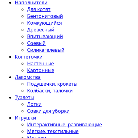
Наполнители
Для котят
Бентонитовый
Комкующийся
Древесный
Впитывающий
Соевый
Силикагелевый
Когтеточки
Настенные
Картонные
Лакомства
Подушечки, крокеты
Колбаски, палочки
Туалеты
Лотки
Совки для уборки
Игрушки
Интерактивные, развивающие
Мягкие, текстильные