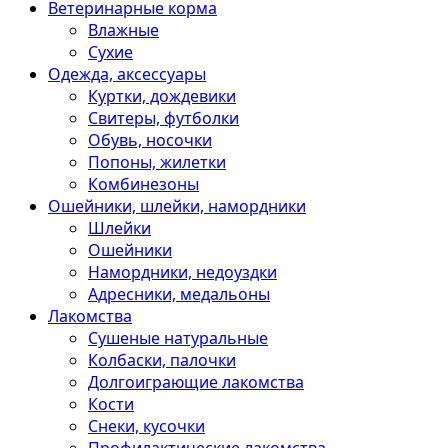
Ветеринарные корма
Влажные
Сухие
Одежда, аксессуары
Куртки, дождевики
Свитеры, футболки
Обувь, носочки
Попоны, жилетки
Комбинезоны
Ошейники, шлейки, намордники
Шлейки
Ошейники
Намордники, недоуздки
Адресники, медальоны
Лакомства
Сушеные натуральные
Колбаски, палочки
Долгоиграющие лакомства
Кости
Снеки, кусочки