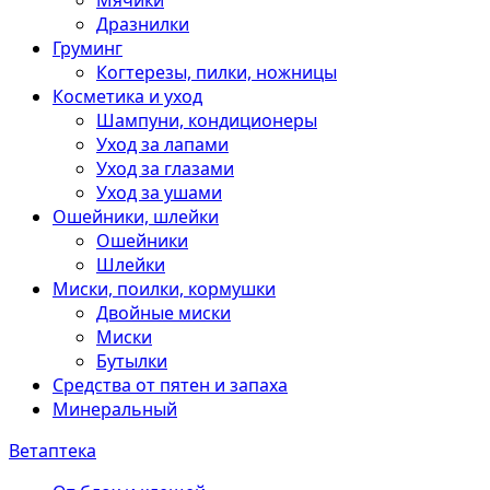
Мячики
Дразнилки
Груминг
Когтерезы, пилки, ножницы
Косметика и уход
Шампуни, кондиционеры
Уход за лапами
Уход за глазами
Уход за ушами
Ошейники, шлейки
Ошейники
Шлейки
Миски, поилки, кормушки
Двойные миски
Миски
Бутылки
Средства от пятен и запаха
Минеральный
Ветаптека