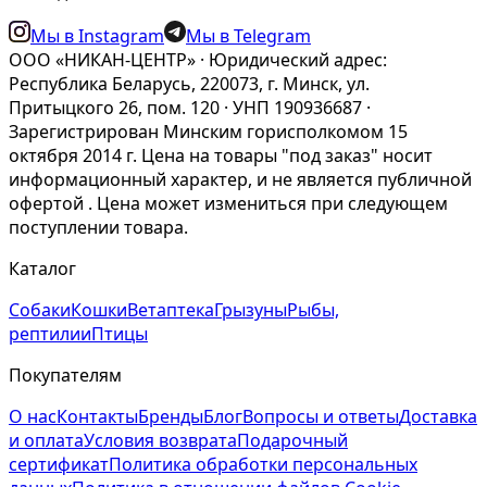
Мы в Instagram
Мы в Telegram
ООО «НИКАН-ЦЕНТР» · Юридический адрес:
Республика Беларусь, 220073, г. Минск, ул.
Притыцкого 26, пом. 120 · УНП 190936687 ·
Зарегистрирован Минским горисполкомом 15
октября 2014 г. Цена на товары "под заказ" носит
информационный характер, и не является публичной
офертой . Цена может измениться при следующем
поступлении товара.
Каталог
Собаки
Кошки
Ветаптека
Грызуны
Рыбы,
рептилии
Птицы
Покупателям
О нас
Контакты
Бренды
Блог
Вопросы и ответы
Доставка
и оплата
Условия возврата
Подарочный
сертификат
Политика обработки персональных