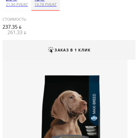
21.90 РУБ/КГ
19.78 РУБ/КГ
СТОИМОСТЬ:
237.35
BYN
261.33
BYN
ЗАКАЗ В 1 КЛИК