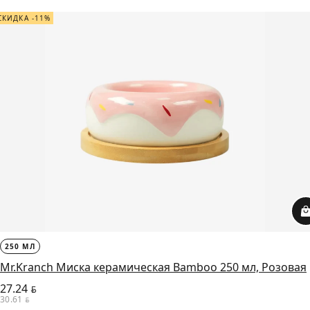
СКИДКА -11%
250 МЛ
Mr.Kranch Миска керамическая Bamboo 250 мл, Розовая
27.24
BYN
30.61
BYN