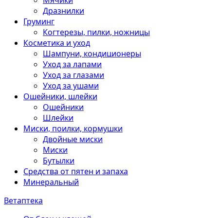
Мячики
Дразнилки
Груминг
Когтерезы, пилки, ножницы
Косметика и уход
Шампуни, кондиционеры
Уход за лапами
Уход за глазами
Уход за ушами
Ошейники, шлейки
Ошейники
Шлейки
Миски, поилки, кормушки
Двойные миски
Миски
Бутылки
Средства от пятен и запаха
Минеральный
Ветаптека