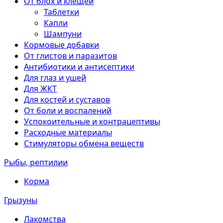
От блох и клещей
Таблетки
Капли
Шампуни
Кормовые добавки
От глистов и паразитов
Антибиотики и антисептики
Для глаз и ушей
Для ЖКТ
Для костей и суставов
От боли и воспалений
Успокоительные и контрацептивы
Расходные материалы
Стимуляторы обмена веществ
Рыбы, рептилии
Корма
Грызуны
Лакомства