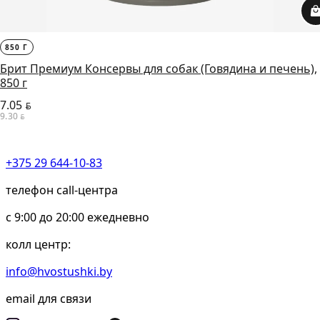
850 Г
Брит Премиум Консервы для собак (Говядина и печень),
850 г
7.05
BYN
9.30
BYN
+375 29 644-10-83
телефон call-центра
c 9:00 до 20:00 ежедневно
колл центр:
info@hvostushki.by
email для связи