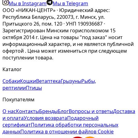
Мы в Instagram
Мы в Telegram
ООО «НИКАН-ЦЕНТР» · Юридический адрес:
Республика Беларусь, 220073, г. Минск, ул.
Притыцкого 26, пом. 120 · УНП 190936687 ·
Зарегистрирован Минским горисполкомом 15
октября 2014 г. Цена на товары "под заказ" носит
информационный характер, и не является публичной
офертой . Цена может измениться при следующем
поступлении товара.
Каталог
Собаки
Кошки
Ветаптека
Грызуны
Рыбы,
рептилии
Птицы
Покупателям
О нас
Контакты
Бренды
Блог
Вопросы и ответы
Доставка
и оплата
Условия возврата
Подарочный
сертификат
Политика обработки персональных
данных
Политика в отношении файлов Cookie