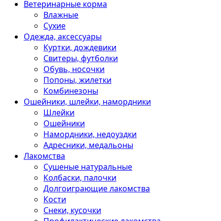
Ветеринарные корма
Влажные
Сухие
Одежда, аксессуары
Куртки, дождевики
Свитеры, футболки
Обувь, носочки
Попоны, жилетки
Комбинезоны
Ошейники, шлейки, намордники
Шлейки
Ошейники
Намордники, недоуздки
Адресники, медальоны
Лакомства
Сушеные натуральные
Колбаски, палочки
Долгоиграющие лакомства
Кости
Снеки, кусочки