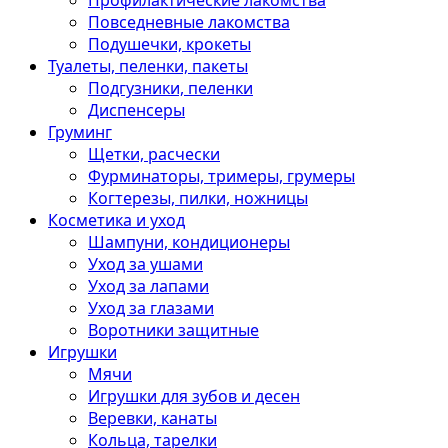
Профилактические лакомства
Повседневные лакомства
Подушечки, крокеты
Туалеты, пеленки, пакеты
Подгузники, пеленки
Диспенсеры
Груминг
Щетки, расчески
Фурминаторы, тримеры, грумеры
Когтерезы, пилки, ножницы
Косметика и уход
Шампуни, кондиционеры
Уход за ушами
Уход за лапами
Уход за глазами
Воротники защитные
Игрушки
Мячи
Игрушки для зубов и десен
Веревки, канаты
Кольца, тарелки