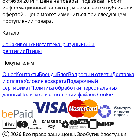
октября 2014 г. Цена на товары "под заказ" носит
информационный характер, и не является публичной
офертой . Цена может измениться при следующем
поступлении товара.
Каталог
Собаки
Кошки
Ветаптека
Грызуны
Рыбы,
рептилии
Птицы
Покупателям
О нас
Контакты
Бренды
Блог
Вопросы и ответы
Доставка
и оплата
Условия возврата
Подарочный
сертификат
Политика обработки персональных
данных
Политика в отношении файлов Cookie
Ⓒ 2026 Все права защищены. Зообутик Хвостушки