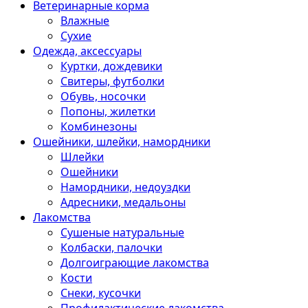
Ветеринарные корма
Влажные
Сухие
Одежда, аксессуары
Куртки, дождевики
Свитеры, футболки
Обувь, носочки
Попоны, жилетки
Комбинезоны
Ошейники, шлейки, намордники
Шлейки
Ошейники
Намордники, недоуздки
Адресники, медальоны
Лакомства
Сушеные натуральные
Колбаски, палочки
Долгоиграющие лакомства
Кости
Снеки, кусочки