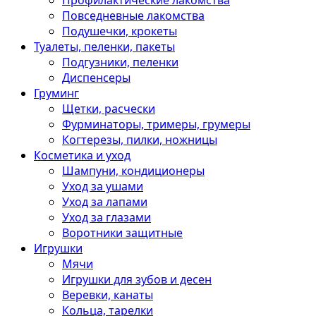
Профилактические лакомства
Повседневные лакомства
Подушечки, крокеты
Туалеты, пеленки, пакеты
Подгузники, пеленки
Диспенсеры
Груминг
Щетки, расчески
Фурминаторы, тримеры, грумеры
Когтерезы, пилки, ножницы
Косметика и уход
Шампуни, кондиционеры
Уход за ушами
Уход за лапами
Уход за глазами
Воротники защитные
Игрушки
Мячи
Игрушки для зубов и десен
Веревки, канаты
Кольца, тарелки