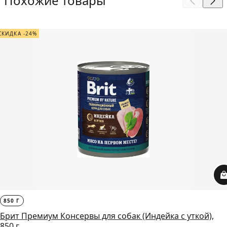
Похожие товары
СКИДКА -24%
850 Г
Брит Премиум Консервы для собак (Индейка с уткой),
850 г