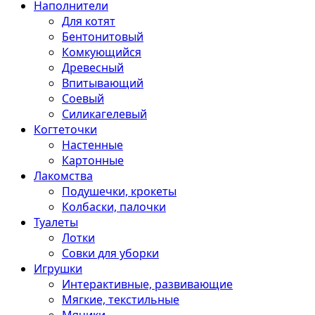
Наполнители
Для котят
Бентонитовый
Комкующийся
Древесный
Впитывающий
Соевый
Силикагелевый
Когтеточки
Настенные
Картонные
Лакомства
Подушечки, крокеты
Колбаски, палочки
Туалеты
Лотки
Совки для уборки
Игрушки
Интерактивные, развивающие
Мягкие, текстильные