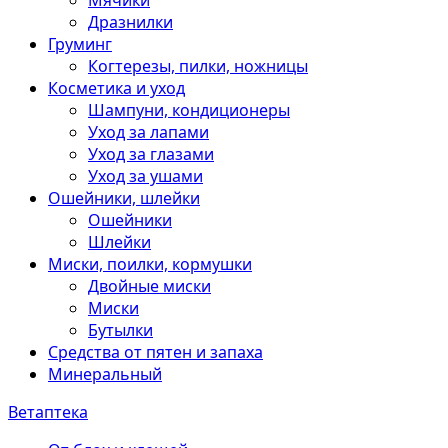
Мячики
Дразнилки
Груминг
Когтерезы, пилки, ножницы
Косметика и уход
Шампуни, кондиционеры
Уход за лапами
Уход за глазами
Уход за ушами
Ошейники, шлейки
Ошейники
Шлейки
Миски, поилки, кормушки
Двойные миски
Миски
Бутылки
Средства от пятен и запаха
Минеральный
Ветаптека