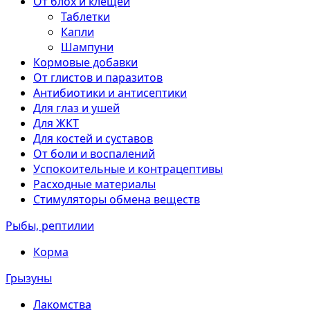
От блох и клещей
Таблетки
Капли
Шампуни
Кормовые добавки
От глистов и паразитов
Антибиотики и антисептики
Для глаз и ушей
Для ЖКТ
Для костей и суставов
От боли и воспалений
Успокоительные и контрацептивы
Расходные материалы
Стимуляторы обмена веществ
Рыбы, рептилии
Корма
Грызуны
Лакомства