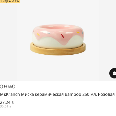
СКИДКА -11%
250 МЛ
Mr.Kranch Миска керамическая Bamboo 250 мл, Розовая
27.24
BYN
30.61
BYN