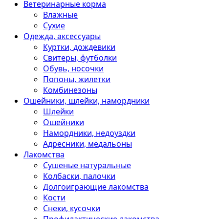
Ветеринарные корма
Влажные
Сухие
Одежда, аксессуары
Куртки, дождевики
Свитеры, футболки
Обувь, носочки
Попоны, жилетки
Комбинезоны
Ошейники, шлейки, намордники
Шлейки
Ошейники
Намордники, недоуздки
Адресники, медальоны
Лакомства
Сушеные натуральные
Колбаски, палочки
Долгоиграющие лакомства
Кости
Снеки, кусочки