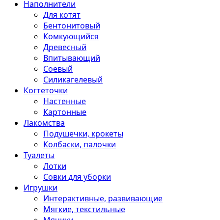
Наполнители
Для котят
Бентонитовый
Комкующийся
Древесный
Впитывающий
Соевый
Силикагелевый
Когтеточки
Настенные
Картонные
Лакомства
Подушечки, крокеты
Колбаски, палочки
Туалеты
Лотки
Совки для уборки
Игрушки
Интерактивные, развивающие
Мягкие, текстильные