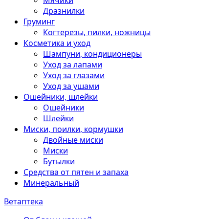
Мячики
Дразнилки
Груминг
Когтерезы, пилки, ножницы
Косметика и уход
Шампуни, кондиционеры
Уход за лапами
Уход за глазами
Уход за ушами
Ошейники, шлейки
Ошейники
Шлейки
Миски, поилки, кормушки
Двойные миски
Миски
Бутылки
Средства от пятен и запаха
Минеральный
Ветаптека