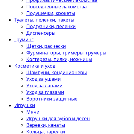
Профилактические лакомства
Повседневные лакомства
Подушечки, крокеты
Туалеты, пеленки, пакеты
Подгузники, пеленки
Диспенсеры
Груминг
Щетки, расчески
Фурминаторы, тримеры, грумеры
Когтерезы, пилки, ножницы
Косметика и уход
Шампуни, кондиционеры
Уход за ушами
Уход за лапами
Уход за глазами
Воротники защитные
Игрушки
Мячи
Игрушки для зубов и десен
Веревки, канаты
Кольца, тарелки