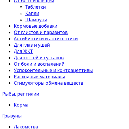
От блох и клещей
Таблетки
Капли
Шампуни
Кормовые добавки
От глистов и паразитов
Антибиотики и антисептики
Для глаз и ушей
Для ЖКТ
Для костей и суставов
От боли и воспалений
Успокоительные и контрацептивы
Расходные материалы
Стимуляторы обмена веществ
Рыбы, рептилии
Корма
Грызуны
Лакомства