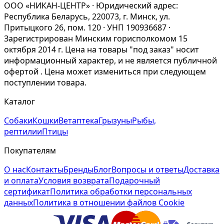
ООО «НИКАН-ЦЕНТР» · Юридический адрес:
Республика Беларусь, 220073, г. Минск, ул.
Притыцкого 26, пом. 120 · УНП 190936687 ·
Зарегистрирован Минским горисполкомом 15
октября 2014 г. Цена на товары "под заказ" носит
информационный характер, и не является публичной
офертой . Цена может измениться при следующем
поступлении товара.
Каталог
Собаки
Кошки
Ветаптека
Грызуны
Рыбы,
рептилии
Птицы
Покупателям
О нас
Контакты
Бренды
Блог
Вопросы и ответы
Доставка
и оплата
Условия возврата
Подарочный
сертификат
Политика обработки персональных
данных
Политика в отношении файлов Cookie