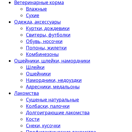
Ветеринарные корма
Влажные
Сухие
Одежда, аксессуары
Куртки, дождевики
Свитеры, футболки
Обувь, носочки
Попоны, жилетки
Комбинезоны
Ошейники, шлейки, намордники
Шлейки
Ошейники
Намордники, недоуздки
Адресники, медальоны
Лакомства
Сушеные натуральные
Колбаски, палочки
Долгоиграющие лакомства
Кости
Снеки, кусочки