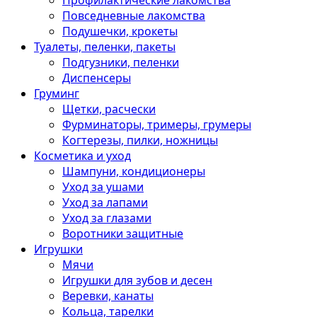
Профилактические лакомства
Повседневные лакомства
Подушечки, крокеты
Туалеты, пеленки, пакеты
Подгузники, пеленки
Диспенсеры
Груминг
Щетки, расчески
Фурминаторы, тримеры, грумеры
Когтерезы, пилки, ножницы
Косметика и уход
Шампуни, кондиционеры
Уход за ушами
Уход за лапами
Уход за глазами
Воротники защитные
Игрушки
Мячи
Игрушки для зубов и десен
Веревки, канаты
Кольца, тарелки