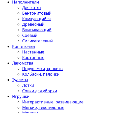
Наполнители
Для котят
Бентонитовый
Комкующийся
Древесный
Впитывающий
Соевый
Силикагелевый
Когтеточки
Настенные
Картонные
Лакомства
Подушечки, крокеты
Колбаски, палочки
Туалеты
Лотки
Совки для уборки
Игрушки
Интерактивные, развивающие
Мягкие, текстильные