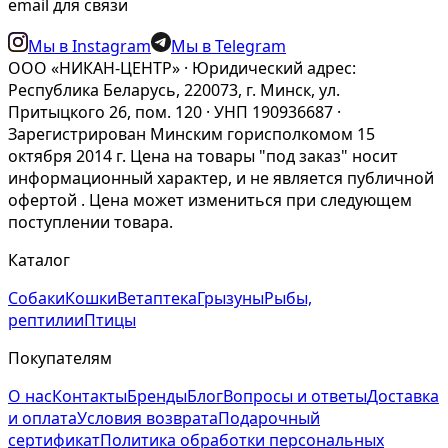
email для связи
Мы в Instagram
Мы в Telegram
ООО «НИКАН-ЦЕНТР» · Юридический адрес:
Республика Беларусь, 220073, г. Минск, ул.
Притыцкого 26, пом. 120 · УНП 190936687 ·
Зарегистрирован Минским горисполкомом 15
октября 2014 г. Цена на товары "под заказ" носит
информационный характер, и не является публичной
офертой . Цена может измениться при следующем
поступлении товара.
Каталог
Собаки
Кошки
Ветаптека
Грызуны
Рыбы,
рептилии
Птицы
Покупателям
О нас
Контакты
Бренды
Блог
Вопросы и ответы
Доставка
и оплата
Условия возврата
Подарочный
сертификат
Политика обработки персональных