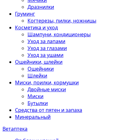
Мячики
Дразнилки
Груминг
Когтерезы, пилки, ножницы
Косметика и уход
Шампуни, кондиционеры
Уход за лапами
Уход за глазами
Уход за ушами
Ошейники, шлейки
Ошейники
Шлейки
Миски, поилки, кормушки
Двойные миски
Миски
Бутылки
Средства от пятен и запаха
Минеральный
Ветаптека