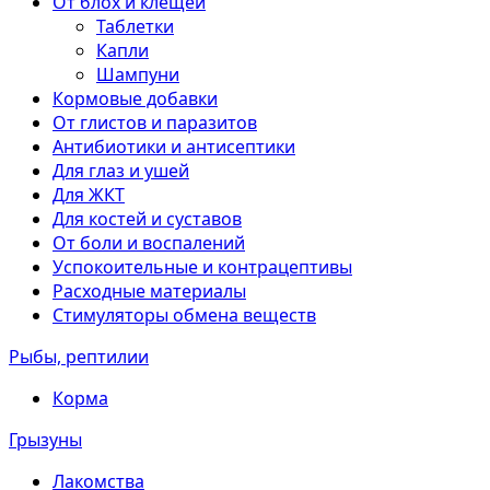
От блох и клещей
Таблетки
Капли
Шампуни
Кормовые добавки
От глистов и паразитов
Антибиотики и антисептики
Для глаз и ушей
Для ЖКТ
Для костей и суставов
От боли и воспалений
Успокоительные и контрацептивы
Расходные материалы
Стимуляторы обмена веществ
Рыбы, рептилии
Корма
Грызуны
Лакомства