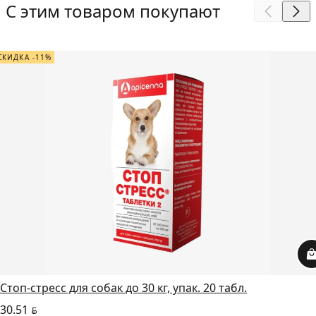
С этим товаром покупают
СКИДКА -11%
Стоп-стресс для собак до 30 кг, упак. 20 табл.
30.51
BYN