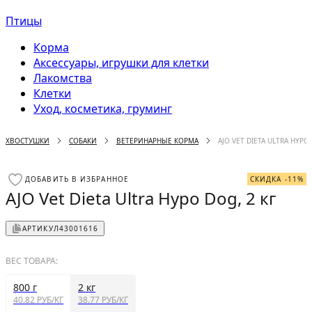
Птицы
Корма
Аксессуары, игрушки для клетки
Лакомства
Клетки
Уход, косметика, груминг
ХВОСТУШКИ
СОБАКИ
ВЕТЕРИНАРНЫЕ КОРМА
AJO VET DIETA ULTRA HYPO 
ДОБАВИТЬ В ИЗБРАННОЕ
СКИДКА -11%
AJO Vet Dieta Ultra Hypo Dog, 2 кг
АРТИКУЛ
43001616
ВЕС ТОВАРА:
800 г
2 кг
40.82 РУБ/КГ
38.77 РУБ/КГ