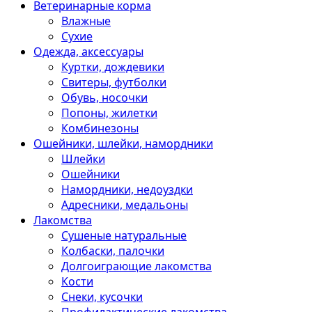
Ветеринарные корма
Влажные
Сухие
Одежда, аксессуары
Куртки, дождевики
Свитеры, футболки
Обувь, носочки
Попоны, жилетки
Комбинезоны
Ошейники, шлейки, намордники
Шлейки
Ошейники
Намордники, недоуздки
Адресники, медальоны
Лакомства
Сушеные натуральные
Колбаски, палочки
Долгоиграющие лакомства
Кости
Снеки, кусочки