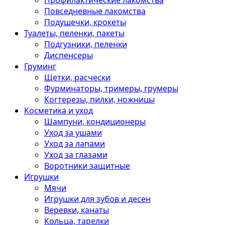
Профилактические лакомства
Повседневные лакомства
Подушечки, крокеты
Туалеты, пеленки, пакеты
Подгузники, пеленки
Диспенсеры
Груминг
Щетки, расчески
Фурминаторы, тримеры, грумеры
Когтерезы, пилки, ножницы
Косметика и уход
Шампуни, кондиционеры
Уход за ушами
Уход за лапами
Уход за глазами
Воротники защитные
Игрушки
Мячи
Игрушки для зубов и десен
Веревки, канаты
Кольца, тарелки