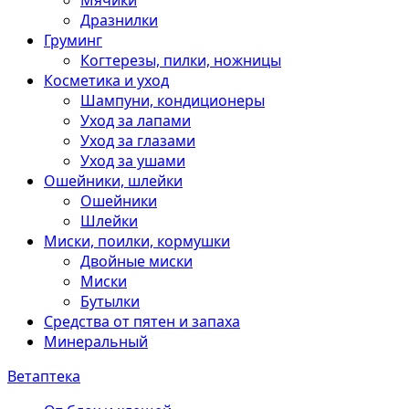
Мячики
Дразнилки
Груминг
Когтерезы, пилки, ножницы
Косметика и уход
Шампуни, кондиционеры
Уход за лапами
Уход за глазами
Уход за ушами
Ошейники, шлейки
Ошейники
Шлейки
Миски, поилки, кормушки
Двойные миски
Миски
Бутылки
Средства от пятен и запаха
Минеральный
Ветаптека