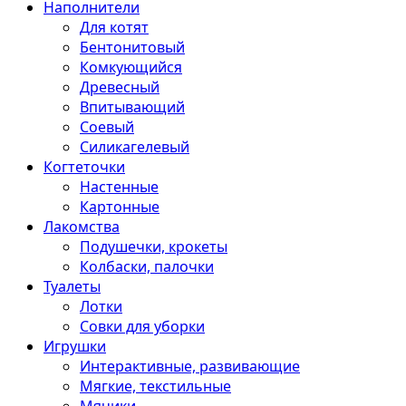
Наполнители
Для котят
Бентонитовый
Комкующийся
Древесный
Впитывающий
Соевый
Силикагелевый
Когтеточки
Настенные
Картонные
Лакомства
Подушечки, крокеты
Колбаски, палочки
Туалеты
Лотки
Совки для уборки
Игрушки
Интерактивные, развивающие
Мягкие, текстильные