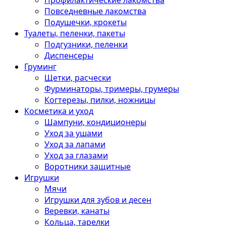
Профилактические лакомства
Повседневные лакомства
Подушечки, крокеты
Туалеты, пеленки, пакеты
Подгузники, пеленки
Диспенсеры
Груминг
Щетки, расчески
Фурминаторы, тримеры, грумеры
Когтерезы, пилки, ножницы
Косметика и уход
Шампуни, кондиционеры
Уход за ушами
Уход за лапами
Уход за глазами
Воротники защитные
Игрушки
Мячи
Игрушки для зубов и десен
Веревки, канаты
Кольца, тарелки