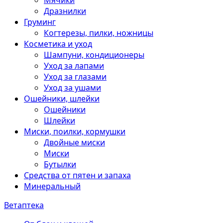
Мячики
Дразнилки
Груминг
Когтерезы, пилки, ножницы
Косметика и уход
Шампуни, кондиционеры
Уход за лапами
Уход за глазами
Уход за ушами
Ошейники, шлейки
Ошейники
Шлейки
Миски, поилки, кормушки
Двойные миски
Миски
Бутылки
Средства от пятен и запаха
Минеральный
Ветаптека