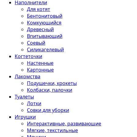
Наполнители
Для котят
Бентонитовый
Комкующийся
Древесный
Впитывающий
Соевый
Силикагелевый
Когтеточки
Настенные
Картонные
Лакомства
Подушечки, крокеты
Колбаски, палочки
Туалеты
Лотки
Совки для уборки
Игрушки
Интерактивные, развивающие
Мягкие, текстильные