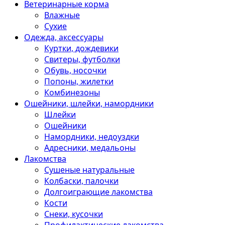
Ветеринарные корма
Влажные
Сухие
Одежда, аксессуары
Куртки, дождевики
Свитеры, футболки
Обувь, носочки
Попоны, жилетки
Комбинезоны
Ошейники, шлейки, намордники
Шлейки
Ошейники
Намордники, недоуздки
Адресники, медальоны
Лакомства
Сушеные натуральные
Колбаски, палочки
Долгоиграющие лакомства
Кости
Снеки, кусочки