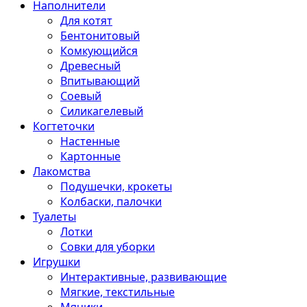
Наполнители
Для котят
Бентонитовый
Комкующийся
Древесный
Впитывающий
Соевый
Силикагелевый
Когтеточки
Настенные
Картонные
Лакомства
Подушечки, крокеты
Колбаски, палочки
Туалеты
Лотки
Совки для уборки
Игрушки
Интерактивные, развивающие
Мягкие, текстильные