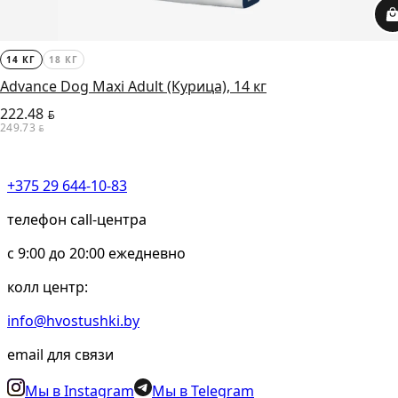
14 КГ
18 КГ
Advance Dog Maxi Adult (Курица), 14 кг
222.48
BYN
249.73
BYN
+375 29 644-10-83
телефон call-центра
c 9:00 до 20:00 ежедневно
колл центр:
info@hvostushki.by
email для связи
Мы в Instagram
Мы в Telegram