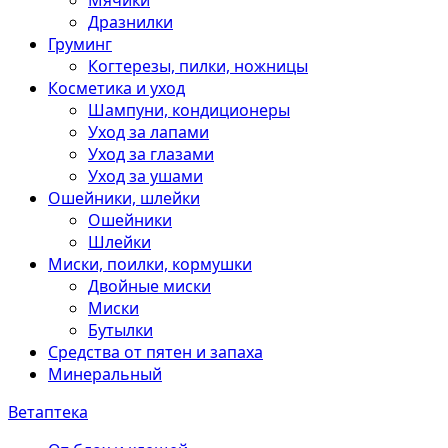
Мячики
Дразнилки
Груминг
Когтерезы, пилки, ножницы
Косметика и уход
Шампуни, кондиционеры
Уход за лапами
Уход за глазами
Уход за ушами
Ошейники, шлейки
Ошейники
Шлейки
Миски, поилки, кормушки
Двойные миски
Миски
Бутылки
Средства от пятен и запаха
Минеральный
Ветаптека