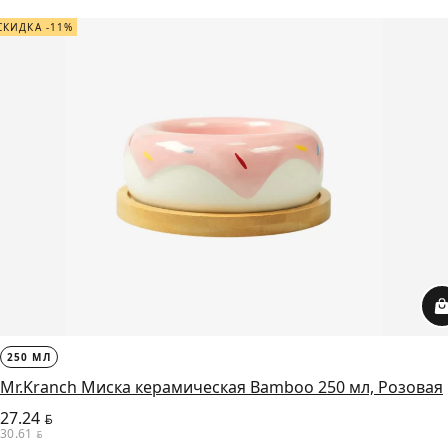
СКИДКА -11%
250 МЛ
Mr.Kranch Миска керамическая Bamboo 250 мл, Розовая
27.24
BYN
30.61
BYN