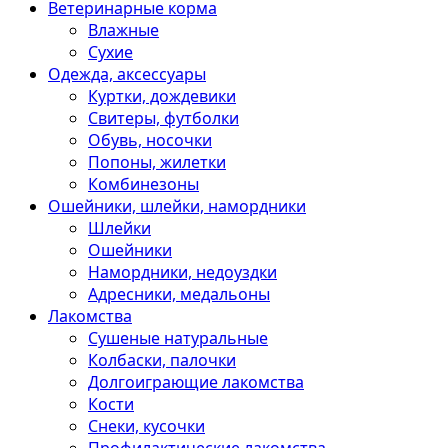
Ветеринарные корма
Влажные
Сухие
Одежда, аксессуары
Куртки, дождевики
Свитеры, футболки
Обувь, носочки
Попоны, жилетки
Комбинезоны
Ошейники, шлейки, намордники
Шлейки
Ошейники
Намордники, недоуздки
Адресники, медальоны
Лакомства
Сушеные натуральные
Колбаски, палочки
Долгоиграющие лакомства
Кости
Снеки, кусочки