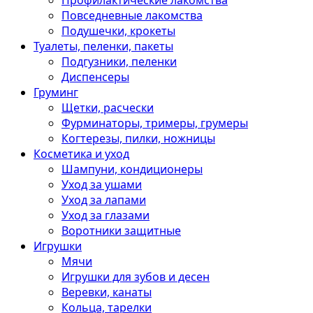
Профилактические лакомства
Повседневные лакомства
Подушечки, крокеты
Туалеты, пеленки, пакеты
Подгузники, пеленки
Диспенсеры
Груминг
Щетки, расчески
Фурминаторы, тримеры, грумеры
Когтерезы, пилки, ножницы
Косметика и уход
Шампуни, кондиционеры
Уход за ушами
Уход за лапами
Уход за глазами
Воротники защитные
Игрушки
Мячи
Игрушки для зубов и десен
Веревки, канаты
Кольца, тарелки