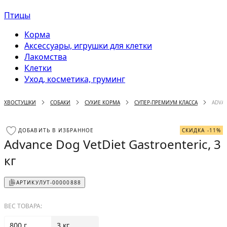
Птицы
Корма
Аксессуары, игрушки для клетки
Лакомства
Клетки
Уход, косметика, груминг
ХВОСТУШКИ
СОБАКИ
СУХИЕ КОРМА
СУПЕР-ПРЕМИУМ КЛАССА
ADVAN
ДОБАВИТЬ В ИЗБРАННОЕ
СКИДКА -11%
Advance Dog VetDiet Gastroenteric, 3
кг
АРТИКУЛ
УТ-00000888
ВЕС ТОВАРА:
800 г
3 кг