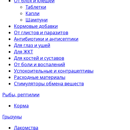
От блох и клещей
Таблетки
Капли
Шампуни
Кормовые добавки
От глистов и паразитов
Антибиотики и антисептики
Для глаз и ушей
Для ЖКТ
Для костей и суставов
От боли и воспалений
Успокоительные и контрацептивы
Расходные материалы
Стимуляторы обмена веществ
Рыбы, рептилии
Корма
Грызуны
Лакомства