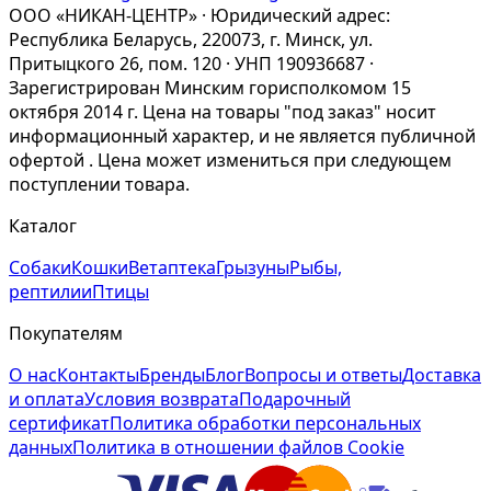
ООО «НИКАН-ЦЕНТР» · Юридический адрес:
Республика Беларусь, 220073, г. Минск, ул.
Притыцкого 26, пом. 120 · УНП 190936687 ·
Зарегистрирован Минским горисполкомом 15
октября 2014 г. Цена на товары "под заказ" носит
информационный характер, и не является публичной
офертой . Цена может измениться при следующем
поступлении товара.
Каталог
Собаки
Кошки
Ветаптека
Грызуны
Рыбы,
рептилии
Птицы
Покупателям
О нас
Контакты
Бренды
Блог
Вопросы и ответы
Доставка
и оплата
Условия возврата
Подарочный
сертификат
Политика обработки персональных
данных
Политика в отношении файлов Cookie