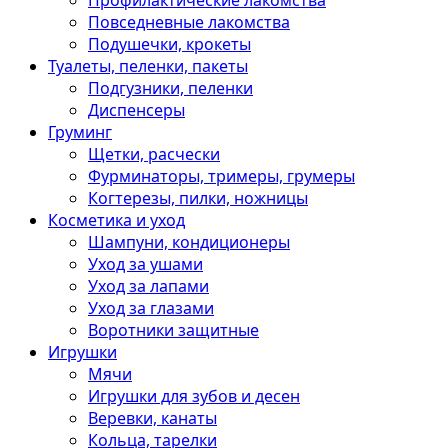
Профилактические лакомства
Повседневные лакомства
Подушечки, крокеты
Туалеты, пеленки, пакеты
Подгузники, пеленки
Диспенсеры
Груминг
Щетки, расчески
Фурминаторы, тримеры, грумеры
Когтерезы, пилки, ножницы
Косметика и уход
Шампуни, кондиционеры
Уход за ушами
Уход за лапами
Уход за глазами
Воротники защитные
Игрушки
Мячи
Игрушки для зубов и десен
Веревки, канаты
Кольца, тарелки