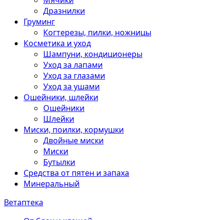
Мячики
Дразнилки
Груминг
Когтерезы, пилки, ножницы
Косметика и уход
Шампуни, кондиционеры
Уход за лапами
Уход за глазами
Уход за ушами
Ошейники, шлейки
Ошейники
Шлейки
Миски, поилки, кормушки
Двойные миски
Миски
Бутылки
Средства от пятен и запаха
Минеральный
Ветаптека