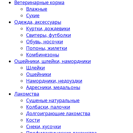
Ветеринарные корма
Влажные
Сухие
Одежда, аксессуары
Куртки, дождевики
Свитеры, футболки
Обувь, носочки
Попоны, жилетки
Комбинезоны
Ошейники, шлейки, намордники
Шлейки
Ошейники
Намордники, недоуздки
Адресники, медальоны
Лакомства
Сушеные натуральные
Колбаски, палочки
Долгоиграющие лакомства
Кости
Снеки, кусочки