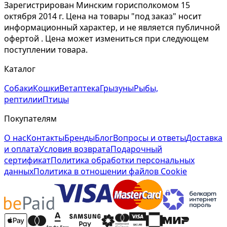
Зарегистрирован Минским горисполкомом 15
октября 2014 г. Цена на товары "под заказ" носит
информационный характер, и не является публичной
офертой . Цена может измениться при следующем
поступлении товара.
Каталог
Собаки
Кошки
Ветаптека
Грызуны
Рыбы,
рептилии
Птицы
Покупателям
О нас
Контакты
Бренды
Блог
Вопросы и ответы
Доставка
и оплата
Условия возврата
Подарочный
сертификат
Политика обработки персональных
данных
Политика в отношении файлов Cookie