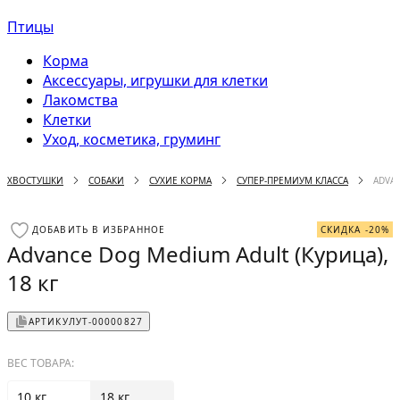
Птицы
Корма
Аксессуары, игрушки для клетки
Лакомства
Клетки
Уход, косметика, груминг
ХВОСТУШКИ
СОБАКИ
СУХИЕ КОРМА
СУПЕР-ПРЕМИУМ КЛАССА
ADVAN
ДОБАВИТЬ В ИЗБРАННОЕ
СКИДКА -20%
Advance Dog Medium Adult (Курица),
18 кг
АРТИКУЛ
УТ-00000827
ВЕС ТОВАРА:
10 кг
18 кг