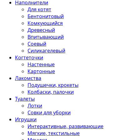
Наполнители
Для котят
Бентонитовый
Комкующийся
Древесный
Впитывающий
Соевый
Силикагелевый
Когтеточки
Настенные
Картонные
Лакомства
Подушечки, крокеты
Колбаски, палочки
Туалеты
Лотки
Совки для уборки
Игрушки
Интерактивные, развивающие
Мягкие, текстильные