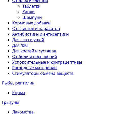
От блох и клещей
Таблетки
Капли
Шампуни
Кормовые добавки
От глистов и паразитов
Антибиотики и антисептики
Для глаз и ушей
Для ЖКТ
Для костей и суставов
От боли и воспалений
Успокоительные и контрацептивы
Расходные материалы
Стимуляторы обмена веществ
Рыбы, рептилии
Корма
Грызуны
Лакомства