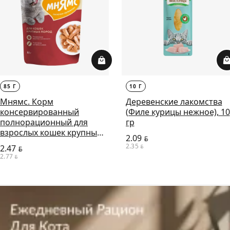
85 Г
10 Г
Мнямс. Корм
Деревенские лакомства
консервированный
(Филе курицы нежное), 10
полнорационный для
гр
взрослых кошек крупных
2.09
BYN
пород. Кусочки в соусе с
2.35
2.47
BYN
BYN
говядиной, 85г
2.77
BYN