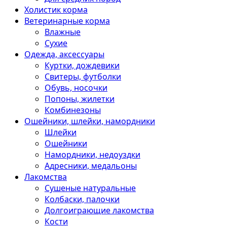
Холистик корма
Ветеринарные корма
Влажные
Сухие
Одежда, аксессуары
Куртки, дождевики
Свитеры, футболки
Обувь, носочки
Попоны, жилетки
Комбинезоны
Ошейники, шлейки, намордники
Шлейки
Ошейники
Намордники, недоуздки
Адресники, медальоны
Лакомства
Сушеные натуральные
Колбаски, палочки
Долгоиграющие лакомства
Кости