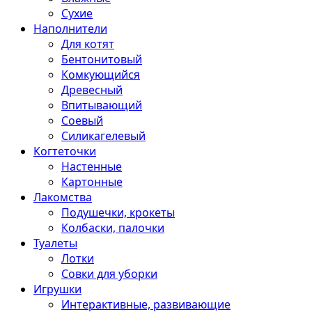
Сухие
Наполнители
Для котят
Бентонитовый
Комкующийся
Древесный
Впитывающий
Соевый
Силикагелевый
Когтеточки
Настенные
Картонные
Лакомства
Подушечки, крокеты
Колбаски, палочки
Туалеты
Лотки
Совки для уборки
Игрушки
Интерактивные, развивающие