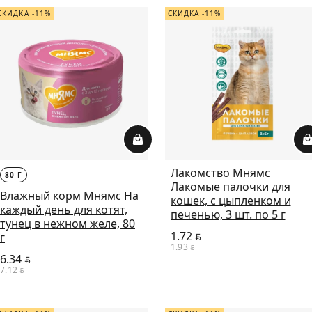
СКИДКА -11%
СКИДКА -11%
Лакомство Мнямс
80 Г
Лакомые палочки для
Влажный корм Мнямс На
кошек, с цыпленком и
каждый день для котят,
печенью, 3 шт. по 5 г
тунец в нежном желе, 80
1.72
г
BYN
1.93
BYN
6.34
BYN
7.12
BYN