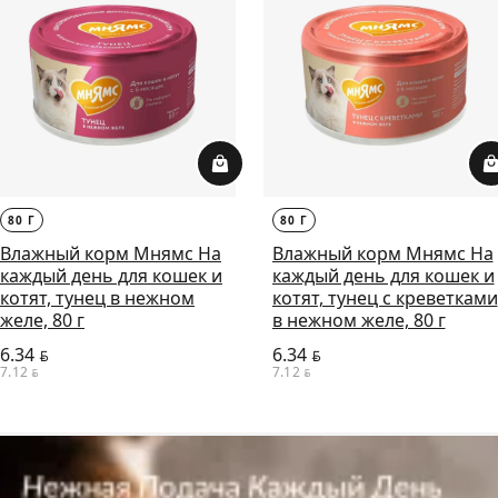
80 Г
80 Г
Влажный корм Мнямс На
Влажный корм Мнямс На
каждый день для кошек и
каждый день для кошек и
котят, тунец в нежном
котят, тунец с креветками
желе, 80 г
в нежном желе, 80 г
6.34
6.34
BYN
BYN
7.12
7.12
BYN
BYN