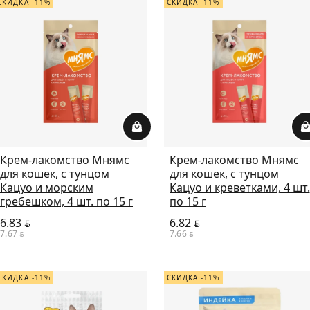
СКИДКА -11%
СКИДКА -11%
Крем-лакомство Мнямс
Крем-лакомство Мнямс
для кошек, с тунцом
для кошек, с тунцом
Кацуо и морским
Кацуо и креветками, 4 шт.
гребешком, 4 шт. по 15 г
по 15 г
6.83
6.82
BYN
BYN
7.67
7.66
BYN
BYN
СКИДКА -11%
СКИДКА -11%