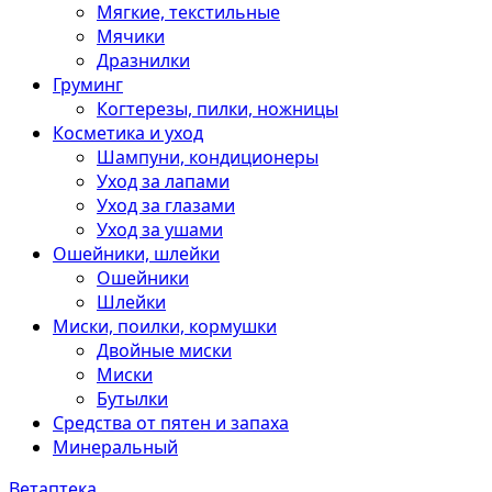
Мягкие, текстильные
Мячики
Дразнилки
Груминг
Когтерезы, пилки, ножницы
Косметика и уход
Шампуни, кондиционеры
Уход за лапами
Уход за глазами
Уход за ушами
Ошейники, шлейки
Ошейники
Шлейки
Миски, поилки, кормушки
Двойные миски
Миски
Бутылки
Средства от пятен и запаха
Минеральный
Ветаптека