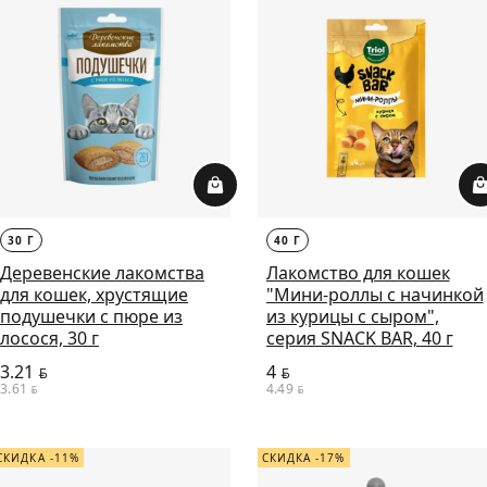
30 Г
40 Г
Деревенские лакомства
Лакомство для кошек
для кошек, хрустящие
"Мини-роллы с начинкой
подушечки с пюре из
из курицы с сыром",
лосося, 30 г
серия SNACK BAR, 40 г
3.21
4
BYN
BYN
3.61
4.49
BYN
BYN
СКИДКА -11%
СКИДКА -17%