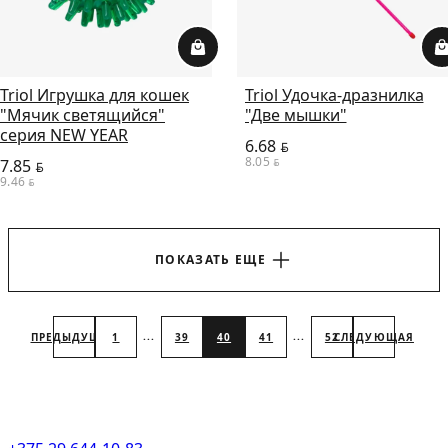
Triol Игрушка для кошек
Triol Удочка-дразнилка
"Мячик светящийся"
"Две мышки"
серия NEW YEAR
6.68
BYN
8.05
7.85
BYN
BYN
9.46
BYN
ПОКАЗАТЬ ЕЩЕ
...
...
ПРЕДЫДУЩАЯ
1
39
40
41
52
СЛЕДУЮЩАЯ