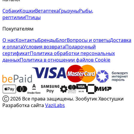
Собаки
Кошки
Ветаптека
Грызуны
Рыбы,
рептилии
Птицы
Покупателям
О нас
Контакты
Бренды
Блог
Вопросы и ответы
Доставка
и оплата
Условия возврата
Подарочный
сертификат
Политика обработки персональных
данных
Политика в отношении файлов Cookie
Ⓒ 2026 Все права защищены. Зообутик Хвостушки
Разработка сайта
VaziLabs