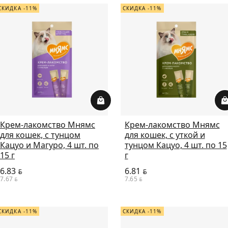
СКИДКА -11%
СКИДКА -11%
Крем-лакомство Мнямс
Крем-лакомство Мнямс
для кошек, с тунцом
для кошек, с уткой и
Кацуо и Магуро, 4 шт. по
тунцом Кацуо, 4 шт. по 15
15 г
г
6.83
6.81
BYN
BYN
7.67
7.65
BYN
BYN
СКИДКА -11%
СКИДКА -11%