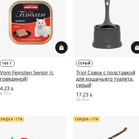
100 Г
СЕРЫЙ
Vom Feinsten Senior (с
Triol Cовок с подставкой
говядиной)
для кошачьего туалета,
серый
4.23
BYN
4.75
BYN
17.23
BYN
20.76
BYN
СКИДКА -17%
СКИДКА -17%