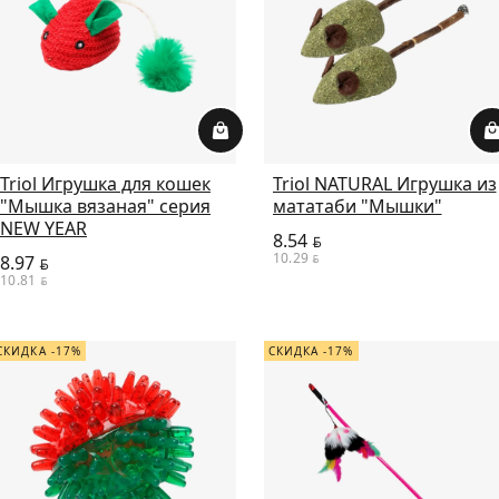
Triol Игрушка для кошек
Triol NATURAL Игрушка из
"Мышка вязаная" серия
мататаби "Мышки"
NEW YEAR
8.54
BYN
10.29
8.97
BYN
BYN
10.81
BYN
СКИДКА -17%
СКИДКА -17%