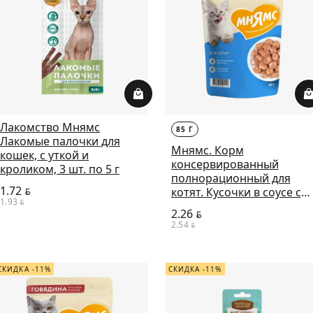
Лакомство Мнямс
85 Г
Лакомые палочки для
Мнямс. Корм
кошек, с уткой и
консервированный
кроликом, 3 шт. по 5 г
полнорационный для
1.72
котят. Кусочки в соусе с
BYN
1.93
BYN
индейкой, 85 г
2.26
BYN
2.54
BYN
СКИДКА -11%
СКИДКА -11%