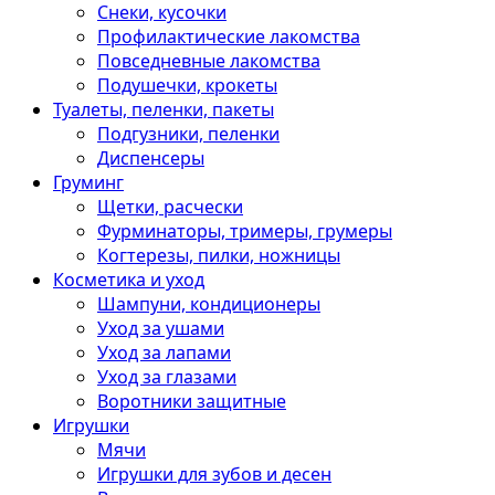
Снеки, кусочки
Профилактические лакомства
Повседневные лакомства
Подушечки, крокеты
Туалеты, пеленки, пакеты
Подгузники, пеленки
Диспенсеры
Груминг
Щетки, расчески
Фурминаторы, тримеры, грумеры
Когтерезы, пилки, ножницы
Косметика и уход
Шампуни, кондиционеры
Уход за ушами
Уход за лапами
Уход за глазами
Воротники защитные
Игрушки
Мячи
Игрушки для зубов и десен