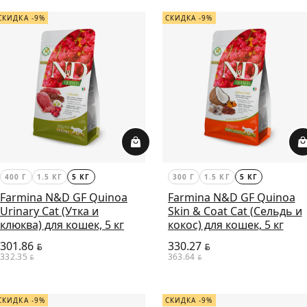
СКИДКА -9%
СКИДКА -9%
400 Г
1.5 КГ
5 КГ
300 Г
1.5 КГ
5 КГ
Farmina N&D GF Quinoa
Farmina N&D GF Quinoa
Urinary Cat (Утка и
Skin & Coat Cat (Сельдь и
клюква) для кошек, 5 кг
кокос) для кошек, 5 кг
301.86
330.27
BYN
BYN
332.35
363.64
BYN
BYN
СКИДКА -9%
СКИДКА -9%