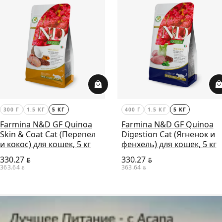
300 Г
1.5 КГ
5 КГ
400 Г
1.5 КГ
5 КГ
Farmina N&D GF Quinoa
Farmina N&D GF Quinoa
Skin & Coat Cat (Перепел
Digestion Cat (Ягненок и
и кокос) для кошек, 5 кг
фенхель) для кошек, 5 кг
330.27
330.27
BYN
BYN
363.64
363.64
BYN
BYN