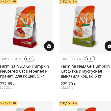
СКИДКА -9%
СКИДКА -9%
300 Г
1.5 КГ
5 КГ
400 Г
1.5 КГ
5 КГ
Farmina N&D GF Pumpkin
Farmina N&D GF Pumpkin
Neutered Cat (Перепел и
Cat (Утка и мускусная
гранат) для кошек, 5 кг
дыня) для кошек, 5 кг
272.69
229.70
BYN
BYN
300.23
252.90
BYN
BYN
СКИДКА -9%
СКИДКА -9%