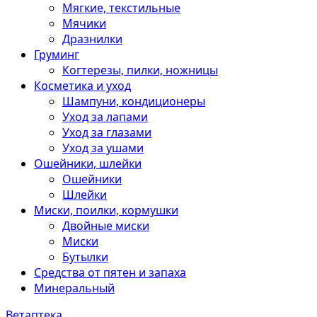
Мягкие, текстильные
Мячики
Дразнилки
Груминг
Когтерезы, пилки, ножницы
Косметика и уход
Шампуни, кондиционеры
Уход за лапами
Уход за глазами
Уход за ушами
Ошейники, шлейки
Ошейники
Шлейки
Миски, поилки, кормушки
Двойные миски
Миски
Бутылки
Средства от пятен и запаха
Минеральный
Ветаптека