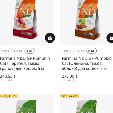
400 Г
1.5 КГ
5 КГ
300 Г
1.5 КГ
5 КГ
Farmina N&D GF Pumpkin
Farmina N&D GF Pumpkin
Cat (Перепел, тыква,
Cat (Оленина, тыква,
гранат) для кошек, 5 кг
яблоко) для кошек, 5 кг
243.53
278.30
BYN
BYN
268.14
306.42
BYN
BYN
СКИДКА -9%
СКИДКА -9%