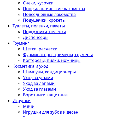
Снеки, кусочки
Профилактические лакомства
Повседневные лакомства
Подушечки, крокеты
Туалеты, пеленки, пакеты
Подгузники, пеленки
Диспенсеры
Груминг
Щетки, расчески
Фурминаторы, тримеры, грумеры
Когтерезы, пилки, ножницы
Косметика и уход
Шампуни, кондиционеры
Уход за ушами
Уход за лапами
Уход за глазами
Воротники защитные
Игрушки
Мячи
Игрушки для зубов и десен