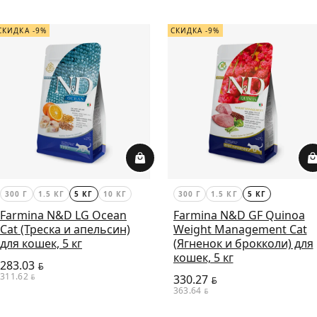
СКИДКА -9%
СКИДКА -9%
300 Г
1.5 КГ
5 КГ
10 КГ
300 Г
1.5 КГ
5 КГ
Farmina N&D LG Ocean
Farmina N&D GF Quinoa
Cat (Треска и апельсин)
Weight Management Cat
для кошек, 5 кг
(Ягненок и брокколи) для
кошек, 5 кг
283.03
BYN
311.62
BYN
330.27
BYN
363.64
BYN