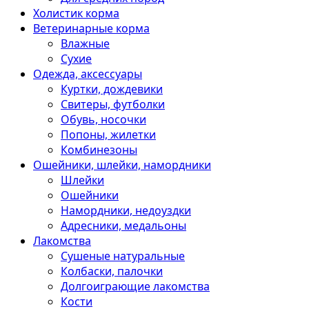
Холистик корма
Ветеринарные корма
Влажные
Сухие
Одежда, аксессуары
Куртки, дождевики
Свитеры, футболки
Обувь, носочки
Попоны, жилетки
Комбинезоны
Ошейники, шлейки, намордники
Шлейки
Ошейники
Намордники, недоуздки
Адресники, медальоны
Лакомства
Сушеные натуральные
Колбаски, палочки
Долгоиграющие лакомства
Кости