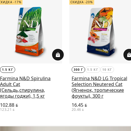
СКИДКА -17%
СКИДКА -20%
1.5 КГ
300 Г
1.5 КГ
10 КГ
Farmina N&D Spirulina
Farmina N&D LG Tropical
Adult Cat
Selection Neutered Cat
(Сельдь,спирулина,
(Ягненок, тропические
ягоды годжи), 1,5 кг
фрукты), 300 г
102.88
16.45
BYN
BYN
123.21
20.46
BYN
BYN