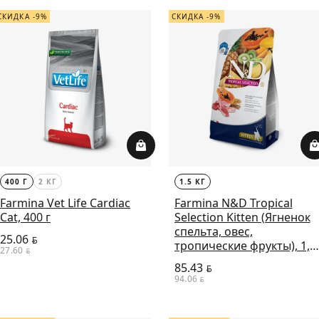
СКИДКА -9%
СКИДКА -9%
400 Г
2 КГ
1.5 КГ
Farmina Vet Life Cardiac
Farmina N&D Tropical
Cat, 400 г
Selection Kitten (Ягненок
спельта, овес,
25.06
BYN
тропические фрукты), 1,5
27.60
BYN
кг
85.43
BYN
94.06
BYN