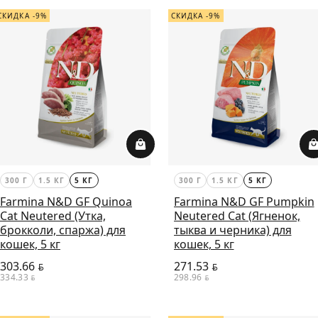
СКИДКА -9%
СКИДКА -9%
300 Г
1.5 КГ
5 КГ
300 Г
1.5 КГ
5 КГ
Farmina N&D GF Quinoa
Farmina N&D GF Pumpkin
Cat Neutered (Утка,
Neutered Cat (Ягненок,
брокколи, спаржа) для
тыква и черника) для
кошек, 5 кг
кошек, 5 кг
303.66
271.53
BYN
BYN
334.33
298.96
BYN
BYN