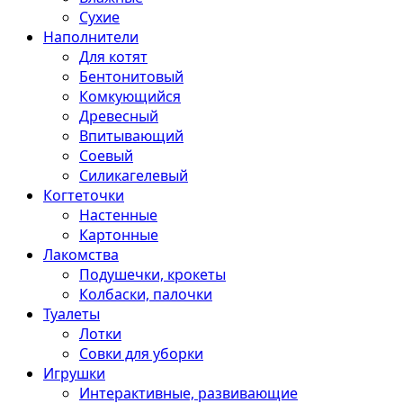
Сухие
Наполнители
Для котят
Бентонитовый
Комкующийся
Древесный
Впитывающий
Соевый
Силикагелевый
Когтеточки
Настенные
Картонные
Лакомства
Подушечки, крокеты
Колбаски, палочки
Туалеты
Лотки
Совки для уборки
Игрушки
Интерактивные, развивающие