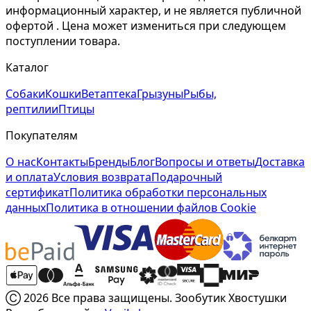
информационный характер, и не является публичной
офертой . Цена может измениться при следующем
поступлении товара.
Каталог
Собаки
Кошки
Ветаптека
Грызуны
Рыбы,
рептилии
Птицы
Покупателям
О нас
Контакты
Бренды
Блог
Вопросы и ответы
Доставка
и оплата
Условия возврата
Подарочный
сертификат
Политика обработки персональных
данных
Политика в отношении файлов Cookie
Ⓒ 2026 Все права защищены. Зообутик Хвостушки