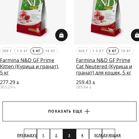
300 Г
1.5 КГ
5 КГ
10 КГ
300 Г
1.5 КГ
5 КГ
10 КГ
Farmina N&D GF Prime
Farmina N&D GF Prime
Kitten (Курица и гранат),
Cat Neutered (Курица и
5 кг
гранат) для кошек, 5 кг
277.29
259.43
BYN
BYN
305.29
285.64
BYN
BYN
ПОКАЗАТЬ ЕЩЕ
ПРЕДЫДУЩАЯ
1
2
3
4
5
СЛЕДУЮЩАЯ