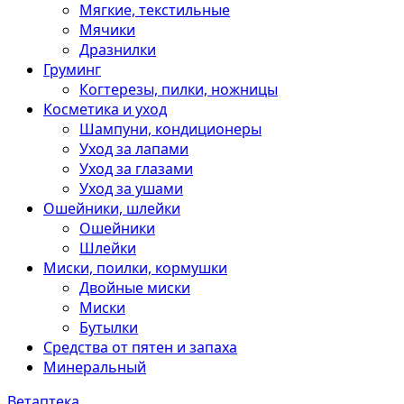
Мягкие, текстильные
Мячики
Дразнилки
Груминг
Когтерезы, пилки, ножницы
Косметика и уход
Шампуни, кондиционеры
Уход за лапами
Уход за глазами
Уход за ушами
Ошейники, шлейки
Ошейники
Шлейки
Миски, поилки, кормушки
Двойные миски
Миски
Бутылки
Средства от пятен и запаха
Минеральный
Ветаптека