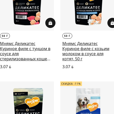
50 Г
50 Г
Мнямс Деликатес
Мнямс Деликатес
Куриное филе с тунцом в
Куриное филе с козьим
соусе для
молоком в соусе для
стерилизованных кошек,
котят, 50 г
50 г
3.07
3.07
BYN
BYN
СКИДКА -11%