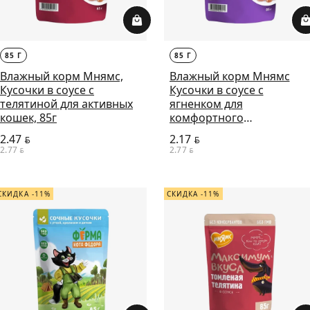
85 Г
85 Г
Влажный корм Мнямс,
Влажный корм Мнямс
Кусочки в соусе с
Кусочки в соусе с
телятиной для активных
ягненком для
кошек, 85г
комфортного
пищеварения у кошек,
2.47
2.17
BYN
BYN
85г
2.77
2.77
BYN
BYN
СКИДКА -11%
СКИДКА -11%