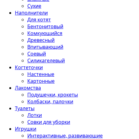
Сухие
Наполнители
Для котят
Бентонитовый
Комкующийся
Древесный
Впитывающий
Соевый
Силикагелевый
Когтеточки
Настенные
Картонные
Лакомства
Подушечки, крокеты
Колбаски, палочки
Туалеты
Лотки
Совки для уборки
Игрушки
Интерактивные, развивающие