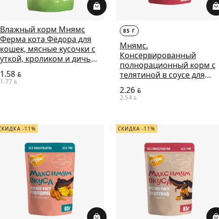
Влажный корм Мнямс
85 Г
Ферма кота Фёдора для
Мнямс.
кошек, мясные кусочки с
Консервированный
уткой, кроликом и дичью,
полнорационный корм с
85 г
1.58
телятиной в соусе для
BYN
1.77
BYN
собак "Максимум вкуса".
2.26
BYN
85г
2.54
BYN
СКИДКА -11%
СКИДКА -11%