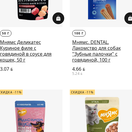
50 Г
100 Г
Мнямс Деликатес
Мнямс. DENTAL.
Куриное филе с
Лакомство для собак
говядиной в соусе для
"Зубные палочки" с
кошек, 50 г
говядиной, 100 г
3.07
4.66
BYN
BYN
5.24
BYN
СКИДКА -11%
СКИДКА -11%