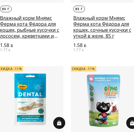
85 Г
85 Г
Влажный корм Мнямс
Влажный корм Мнямс
Ферма кота Фёдора для
Ферма кота Фёдора для
кошек, рыбные кусочки с
кошек, сочные кусочки с
лососем, креветками и
уткой в желе, 85 г
форелью, 85 г
1.58
1.58
BYN
BYN
1.77
1.77
BYN
BYN
СКИДКА -11%
СКИДКА -11%