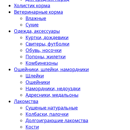
Холистик корма
Ветеринарные корма
Влажные
Сухие
Одежда, аксессуары
Куртки, дождевики
Свитеры, футболки
Обувь, носочки
Попоны, жилетки
Комбинезоны
Ошейники, шлейки, намордники
Шлейки
Ошейники
Намордники, недоуздки
Адресники, медальоны
Лакомства
Сушеные натуральные
Колбаски, палочки
Долгоиграющие лакомства
Кости