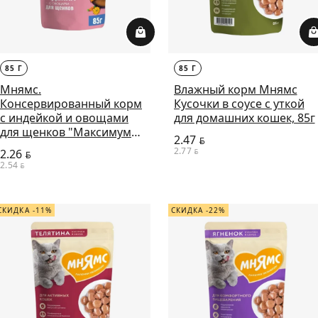
85 Г
85 Г
Мнямс.
Влажный корм Мнямс
Консервированный корм
Кусочки в соусе с уткой
с индейкой и овощами
для домашних кошек, 85г
для щенков "Максимум
2.47
BYN
вкуса". Мясное рагу, 85г
2.77
2.26
BYN
BYN
2.54
BYN
СКИДКА -11%
СКИДКА -22%