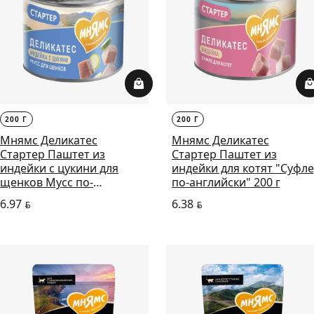
200 Г
200 Г
Мнямс Деликатес
Мнямс Деликатес
Стартер Паштет из
Стартер Паштет из
индейки с цукини для
индейки для котят "Суфле
щенков Мусс по-
по-английски" 200 г
французски, 200 г
6.97
6.38
BYN
BYN