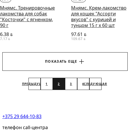
Мнямс. Тренировочные
Мнямс. Крем-лакомство
лакомства для собак
для кошек "Ассорти
"Косточки" с ягненком,
вкусов" с курицей и
90 г
тунцом 15 г х 60 шт
6.38
97.61
BYN
BYN
7.17
109.67
BYN
BYN
ПОКАЗАТЬ ЕЩЕ
ПРЕДЫДУЩАЯ
1
2
3
4
СЛЕДУЮЩАЯ
+375 29 644-10-83
телефон call-центра