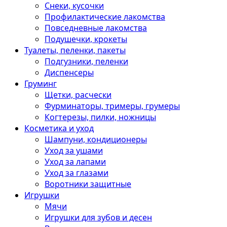
Снеки, кусочки
Профилактические лакомства
Повседневные лакомства
Подушечки, крокеты
Туалеты, пеленки, пакеты
Подгузники, пеленки
Диспенсеры
Груминг
Щетки, расчески
Фурминаторы, тримеры, грумеры
Когтерезы, пилки, ножницы
Косметика и уход
Шампуни, кондиционеры
Уход за ушами
Уход за лапами
Уход за глазами
Воротники защитные
Игрушки
Мячи
Игрушки для зубов и десен