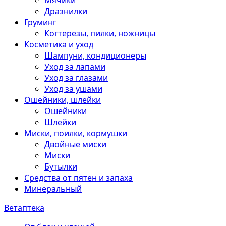
Мячики
Дразнилки
Груминг
Когтерезы, пилки, ножницы
Косметика и уход
Шампуни, кондиционеры
Уход за лапами
Уход за глазами
Уход за ушами
Ошейники, шлейки
Ошейники
Шлейки
Миски, поилки, кормушки
Двойные миски
Миски
Бутылки
Средства от пятен и запаха
Минеральный
Ветаптека