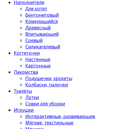
Наполнители
Для котят
Бентонитовый
Комкующийся
Древесный
Впитывающий
Соевый
Силикагелевый
Когтеточки
Настенные
Картонные
Лакомства
Подушечки, крокеты
Колбаски, палочки
Туалеты
Лотки
Совки для уборки
Игрушки
Интерактивные, развивающие
Мягкие, текстильные