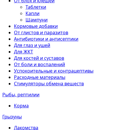
От блох и клещей
Таблетки
Капли
Шампуни
Кормовые добавки
От глистов и паразитов
Антибиотики и антисептики
Для глаз и ушей
Для ЖКТ
Для костей и суставов
От боли и воспалений
Успокоительные и контрацептивы
Расходные материалы
Стимуляторы обмена веществ
Рыбы, рептилии
Корма
Грызуны
Лакомства