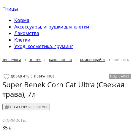
Птицы
Корма
Аксессуары, игрушки для клетки
Лакомства
Клетки
Уход, косметика, груминг
ХВОСТУШКИ
КОШКИ
НАПОЛНИТЕЛИ
КОМКУЮЩИЙСЯ
SUPER BENEK
ДОБАВИТЬ В ИЗБРАННОЕ
ПОД ЗАКАЗ
Super Benek Corn Cat Ultra (Свежая
трава), 7л
АРТИКУЛ
УТ-00000705
СТОИМОСТЬ:
35
BYN