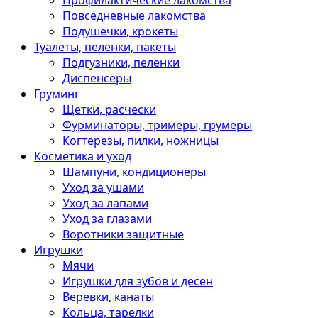
Профилактические лакомства
Повседневные лакомства
Подушечки, крокеты
Туалеты, пеленки, пакеты
Подгузники, пеленки
Диспенсеры
Груминг
Щетки, расчески
Фурминаторы, тримеры, грумеры
Когтерезы, пилки, ножницы
Косметика и уход
Шампуни, кондиционеры
Уход за ушами
Уход за лапами
Уход за глазами
Воротники защитные
Игрушки
Мячи
Игрушки для зубов и десен
Веревки, канаты
Кольца, тарелки