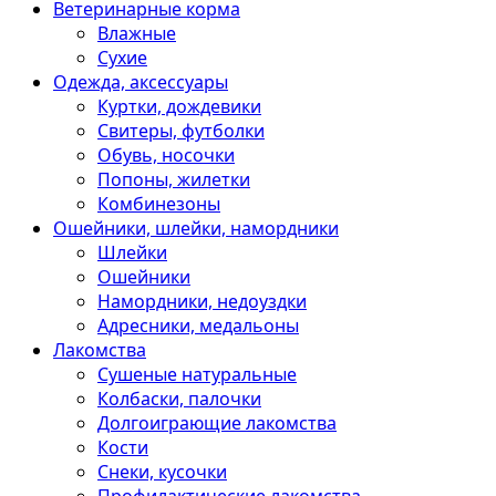
Ветеринарные корма
Влажные
Сухие
Одежда, аксессуары
Куртки, дождевики
Свитеры, футболки
Обувь, носочки
Попоны, жилетки
Комбинезоны
Ошейники, шлейки, намордники
Шлейки
Ошейники
Намордники, недоуздки
Адресники, медальоны
Лакомства
Сушеные натуральные
Колбаски, палочки
Долгоиграющие лакомства
Кости
Снеки, кусочки