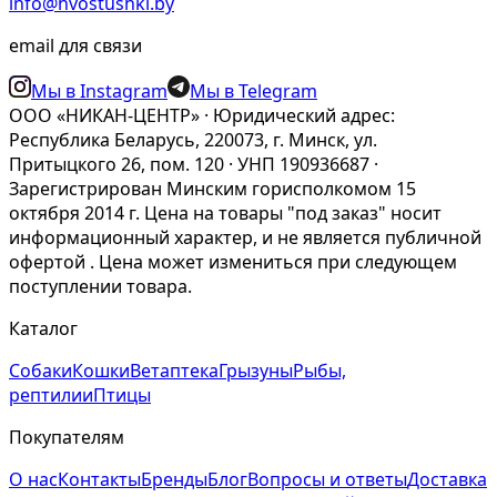
info@hvostushki.by
email для связи
Мы в Instagram
Мы в Telegram
ООО «НИКАН-ЦЕНТР» · Юридический адрес:
Республика Беларусь, 220073, г. Минск, ул.
Притыцкого 26, пом. 120 · УНП 190936687 ·
Зарегистрирован Минским горисполкомом 15
октября 2014 г. Цена на товары "под заказ" носит
информационный характер, и не является публичной
офертой . Цена может измениться при следующем
поступлении товара.
Каталог
Собаки
Кошки
Ветаптека
Грызуны
Рыбы,
рептилии
Птицы
Покупателям
О нас
Контакты
Бренды
Блог
Вопросы и ответы
Доставка