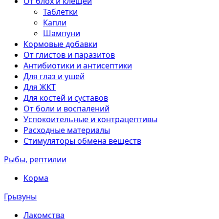
От блох и клещей
Таблетки
Капли
Шампуни
Кормовые добавки
От глистов и паразитов
Антибиотики и антисептики
Для глаз и ушей
Для ЖКТ
Для костей и суставов
От боли и воспалений
Успокоительные и контрацептивы
Расходные материалы
Стимуляторы обмена веществ
Рыбы, рептилии
Корма
Грызуны
Лакомства