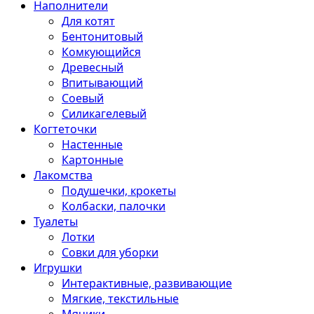
Наполнители
Для котят
Бентонитовый
Комкующийся
Древесный
Впитывающий
Соевый
Силикагелевый
Когтеточки
Настенные
Картонные
Лакомства
Подушечки, крокеты
Колбаски, палочки
Туалеты
Лотки
Совки для уборки
Игрушки
Интерактивные, развивающие
Мягкие, текстильные