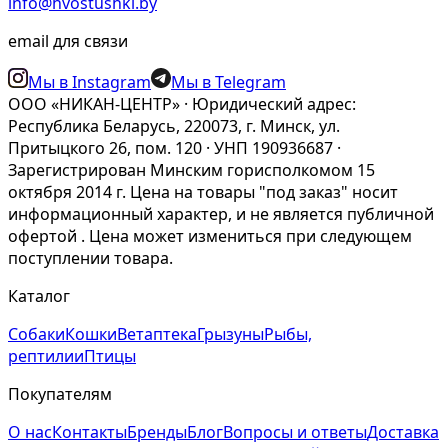
info@hvostushki.by
email для связи
Мы в Instagram
Мы в Telegram
ООО «НИКАН-ЦЕНТР» · Юридический адрес:
Республика Беларусь, 220073, г. Минск, ул.
Притыцкого 26, пом. 120 · УНП 190936687 ·
Зарегистрирован Минским горисполкомом 15
октября 2014 г. Цена на товары "под заказ" носит
информационный характер, и не является публичной
офертой . Цена может измениться при следующем
поступлении товара.
Каталог
Собаки
Кошки
Ветаптека
Грызуны
Рыбы,
рептилии
Птицы
Покупателям
О нас
Контакты
Бренды
Блог
Вопросы и ответы
Доставка