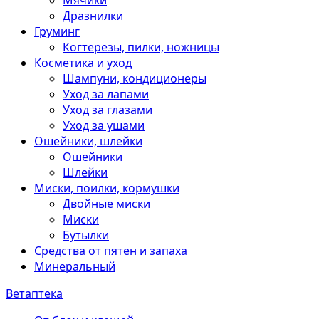
Мячики
Дразнилки
Груминг
Когтерезы, пилки, ножницы
Косметика и уход
Шампуни, кондиционеры
Уход за лапами
Уход за глазами
Уход за ушами
Ошейники, шлейки
Ошейники
Шлейки
Миски, поилки, кормушки
Двойные миски
Миски
Бутылки
Средства от пятен и запаха
Минеральный
Ветаптека