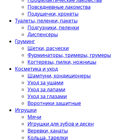
Профилактические лакомства
Повседневные лакомства
Подушечки, крокеты
Туалеты, пеленки, пакеты
Подгузники, пеленки
Диспенсеры
Груминг
Щетки, расчески
Фурминаторы, тримеры, грумеры
Когтерезы, пилки, ножницы
Косметика и уход
Шампуни, кондиционеры
Уход за ушами
Уход за лапами
Уход за глазами
Воротники защитные
Игрушки
Мячи
Игрушки для зубов и десен
Веревки, канаты
Кольца, тарелки