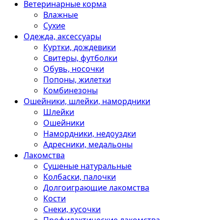
Ветеринарные корма
Влажные
Сухие
Одежда, аксессуары
Куртки, дождевики
Свитеры, футболки
Обувь, носочки
Попоны, жилетки
Комбинезоны
Ошейники, шлейки, намордники
Шлейки
Ошейники
Намордники, недоуздки
Адресники, медальоны
Лакомства
Сушеные натуральные
Колбаски, палочки
Долгоиграющие лакомства
Кости
Снеки, кусочки