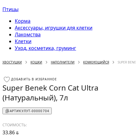
Птицы
Корма
Аксессуары, игрушки для клетки
Лакомства
Клетки
Уход, косметика, груминг
ХВОСТУШКИ
КОШКИ
НАПОЛНИТЕЛИ
КОМКУЮЩИЙСЯ
SUPER BENEK
ДОБАВИТЬ В ИЗБРАННОЕ
Super Benek Corn Cat Ultra
(Натуральный), 7л
АРТИКУЛ
УТ-00000704
СТОИМОСТЬ:
33.86
BYN