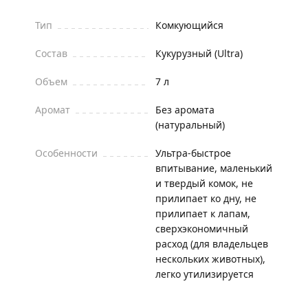
Тип
Комкующийся
Состав
Кукурузный (Ultra)
Объем
7 л
Аромат
Без аромата
(натуральный)
Особенности
Ультра-быстрое
впитывание, маленький
и твердый комок, не
прилипает ко дну, не
прилипает к лапам,
сверхэкономичный
расход (для владельцев
нескольких животных),
легко утилизируется