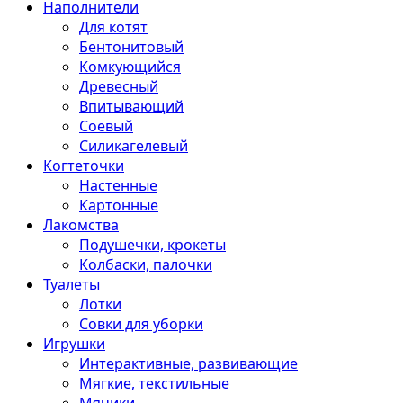
Наполнители
Для котят
Бентонитовый
Комкующийся
Древесный
Впитывающий
Соевый
Силикагелевый
Когтеточки
Настенные
Картонные
Лакомства
Подушечки, крокеты
Колбаски, палочки
Туалеты
Лотки
Совки для уборки
Игрушки
Интерактивные, развивающие
Мягкие, текстильные