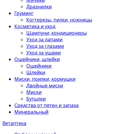
Мячики
Дразнилки
Груминг
Когтерезы, пилки, ножницы
Косметика и уход
Шампуни, кондиционеры
Уход за лапами
Уход за глазами
Уход за ушами
Ошейники, шлейки
Ошейники
Шлейки
Миски, поилки, кормушки
Двойные миски
Миски
Бутылки
Средства от пятен и запаха
Минеральный
Ветаптека