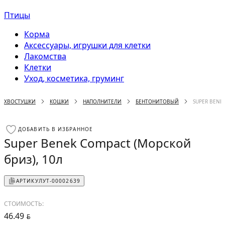
Птицы
Корма
Аксессуары, игрушки для клетки
Лакомства
Клетки
Уход, косметика, груминг
ХВОСТУШКИ
КОШКИ
НАПОЛНИТЕЛИ
БЕНТОНИТОВЫЙ
SUPER BENE
ДОБАВИТЬ В ИЗБРАННОЕ
Super Benek Compact (Морской
бриз), 10л
АРТИКУЛ
УТ-00002639
СТОИМОСТЬ:
46.49
BYN