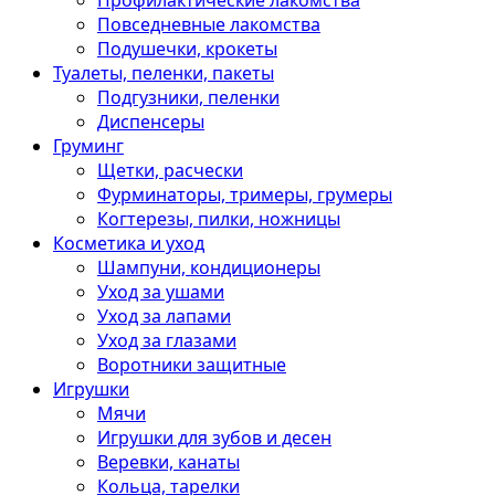
Профилактические лакомства
Повседневные лакомства
Подушечки, крокеты
Туалеты, пеленки, пакеты
Подгузники, пеленки
Диспенсеры
Груминг
Щетки, расчески
Фурминаторы, тримеры, грумеры
Когтерезы, пилки, ножницы
Косметика и уход
Шампуни, кондиционеры
Уход за ушами
Уход за лапами
Уход за глазами
Воротники защитные
Игрушки
Мячи
Игрушки для зубов и десен
Веревки, канаты
Кольца, тарелки