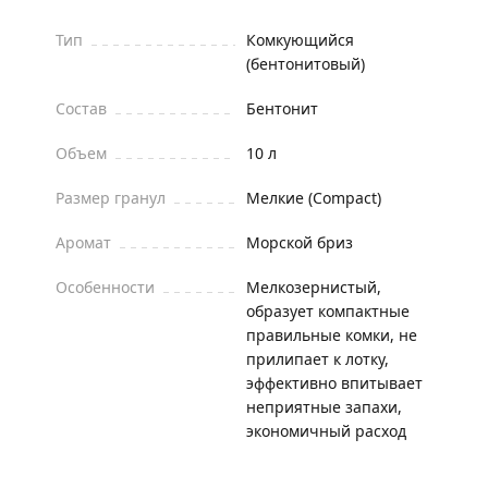
Тип
Комкующийся
(бентонитовый)
Состав
Бентонит
Объем
10 л
Размер гранул
Мелкие (Compact)
Аромат
Морской бриз
Особенности
Мелкозернистый,
образует компактные
правильные комки, не
прилипает к лотку,
эффективно впитывает
неприятные запахи,
экономичный расход