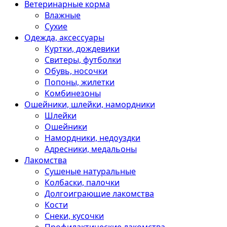
Ветеринарные корма
Влажные
Сухие
Одежда, аксессуары
Куртки, дождевики
Свитеры, футболки
Обувь, носочки
Попоны, жилетки
Комбинезоны
Ошейники, шлейки, намордники
Шлейки
Ошейники
Намордники, недоуздки
Адресники, медальоны
Лакомства
Сушеные натуральные
Колбаски, палочки
Долгоиграющие лакомства
Кости
Снеки, кусочки