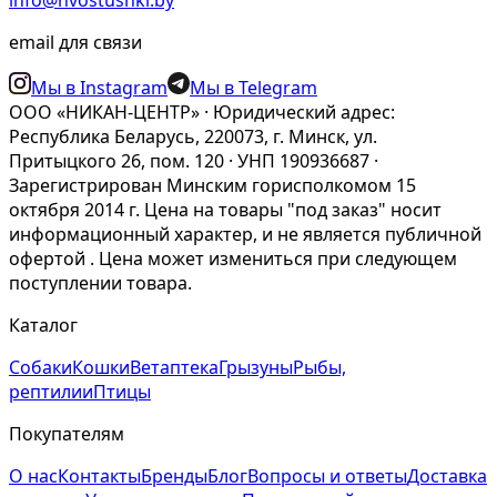
info@hvostushki.by
email для связи
Мы в Instagram
Мы в Telegram
ООО «НИКАН-ЦЕНТР» · Юридический адрес:
Республика Беларусь, 220073, г. Минск, ул.
Притыцкого 26, пом. 120 · УНП 190936687 ·
Зарегистрирован Минским горисполкомом 15
октября 2014 г. Цена на товары "под заказ" носит
информационный характер, и не является публичной
офертой . Цена может измениться при следующем
поступлении товара.
Каталог
Собаки
Кошки
Ветаптека
Грызуны
Рыбы,
рептилии
Птицы
Покупателям
О нас
Контакты
Бренды
Блог
Вопросы и ответы
Доставка