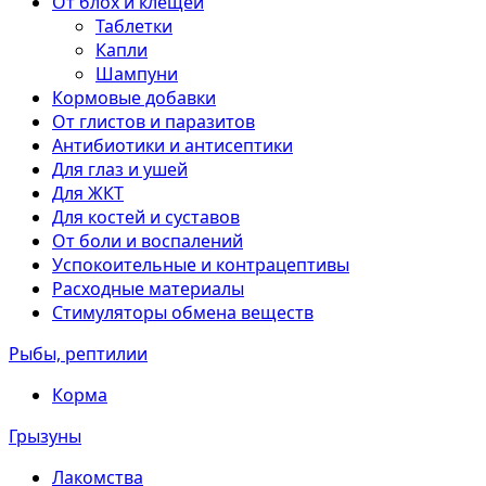
От блох и клещей
Таблетки
Капли
Шампуни
Кормовые добавки
От глистов и паразитов
Антибиотики и антисептики
Для глаз и ушей
Для ЖКТ
Для костей и суставов
От боли и воспалений
Успокоительные и контрацептивы
Расходные материалы
Стимуляторы обмена веществ
Рыбы, рептилии
Корма
Грызуны
Лакомства