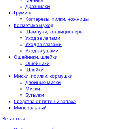
Мячики
Дразнилки
Груминг
Когтерезы, пилки, ножницы
Косметика и уход
Шампуни, кондиционеры
Уход за лапами
Уход за глазами
Уход за ушами
Ошейники, шлейки
Ошейники
Шлейки
Миски, поилки, кормушки
Двойные миски
Миски
Бутылки
Средства от пятен и запаха
Минеральный
Ветаптека