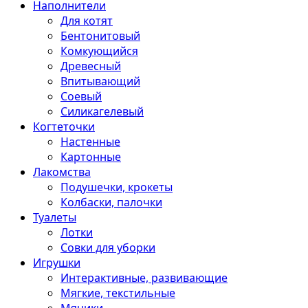
Наполнители
Для котят
Бентонитовый
Комкующийся
Древесный
Впитывающий
Соевый
Силикагелевый
Когтеточки
Настенные
Картонные
Лакомства
Подушечки, крокеты
Колбаски, палочки
Туалеты
Лотки
Совки для уборки
Игрушки
Интерактивные, развивающие
Мягкие, текстильные