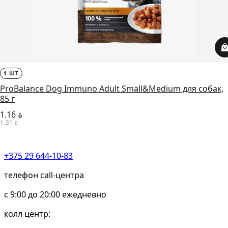
1 ШТ
ProBalance Dog Immuno Adult Small&Medium для собак,
85 г
1.16
BYN
1.31
BYN
+375 29 644-10-83
телефон call-центра
c 9:00 до 20:00 ежедневно
колл центр: