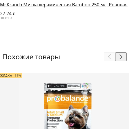
Mr.Kranch Миска керамическая Bamboo 250 мл, Розовая
27.24
BYN
30.61
BYN
Похожие товары
СКИДКА -11%