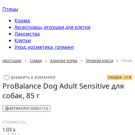
Птицы
Корма
Аксессуары, игрушки для клетки
Лакомства
Клетки
Уход, косметика, груминг
ХВОСТУШКИ
СОБАКИ
ВЛАЖНЫЕ КОРМА
ПРЕМИУМ КЛАССА
PROBALAN
ДОБАВИТЬ В ИЗБРАННОЕ
СКИДКА -21%
ProBalance Dog Adult Sensitive для
собак, 85 г
АРТИКУЛ
УТ-00001114
СТОИМОСТЬ:
1.03
BYN