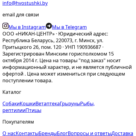
info@hvostushki.by
email для связи
Мы в Instagram
Мы в Telegram
ООО «НИКАН-ЦЕНТР» · Юридический адрес:
Республика Беларусь, 220073, г. Минск, ул.
Притыцкого 26, пом. 120 · УНП 190936687 ·
Зарегистрирован Минским горисполкомом 15
октября 2014 г. Цена на товары "под заказ" носит
информационный характер, и не является публичной
офертой . Цена может измениться при следующем
поступлении товара.
Каталог
Собаки
Кошки
Ветаптека
Грызуны
Рыбы,
рептилии
Птицы
Покупателям
О нас
Контакты
Бренды
Блог
Вопросы и ответы
Доставка