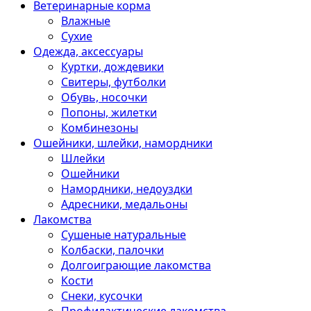
Ветеринарные корма
Влажные
Сухие
Одежда, аксессуары
Куртки, дождевики
Свитеры, футболки
Обувь, носочки
Попоны, жилетки
Комбинезоны
Ошейники, шлейки, намордники
Шлейки
Ошейники
Намордники, недоуздки
Адресники, медальоны
Лакомства
Сушеные натуральные
Колбаски, палочки
Долгоиграющие лакомства
Кости
Снеки, кусочки