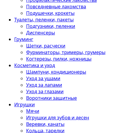
Профилактические лакомства
Повседневные лакомства
Подушечки, крокеты
Туалеты, пеленки, пакеты
Подгузники, пеленки
Диспенсеры
Груминг
Щетки, расчески
Фурминаторы, тримеры, грумеры
Когтерезы, пилки, ножницы
Косметика и уход
Шампуни, кондиционеры
Уход за ушами
Уход за лапами
Уход за глазами
Воротники защитные
Игрушки
Мячи
Игрушки для зубов и десен
Веревки, канаты
Кольца, тарелки