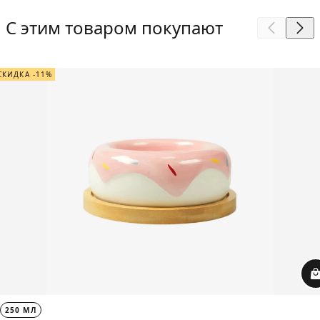
С этим товаром покупают
СКИДКА -11%
250 МЛ