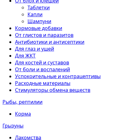
От блох и клещей
Таблетки
Капли
Шампуни
Кормовые добавки
От глистов и паразитов
Антибиотики и антисептики
Для глаз и ушей
Для ЖКТ
Для костей и суставов
От боли и воспалений
Успокоительные и контрацептивы
Расходные материалы
Стимуляторы обмена веществ
Рыбы, рептилии
Корма
Грызуны
Лакомства