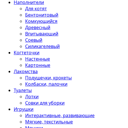
Наполнители
Для котят
Бентонитовый
Комкующийся
Древесный
Впитывающий
Соевый
Силикагелевый
Когтеточки
Настенные
Картонные
Лакомства
Подушечки, крокеты
Колбаски, палочки
Туалеты
Лотки
Совки для уборки
Игрушки
Интерактивные, развивающие
Мягкие, текстильные