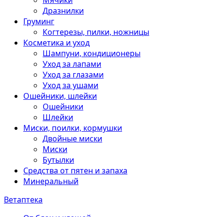
Мячики
Дразнилки
Груминг
Когтерезы, пилки, ножницы
Косметика и уход
Шампуни, кондиционеры
Уход за лапами
Уход за глазами
Уход за ушами
Ошейники, шлейки
Ошейники
Шлейки
Миски, поилки, кормушки
Двойные миски
Миски
Бутылки
Средства от пятен и запаха
Минеральный
Ветаптека