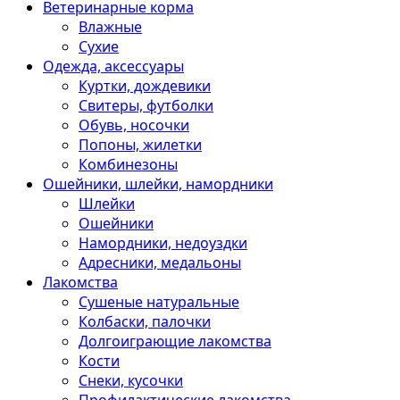
Ветеринарные корма
Влажные
Сухие
Одежда, аксессуары
Куртки, дождевики
Свитеры, футболки
Обувь, носочки
Попоны, жилетки
Комбинезоны
Ошейники, шлейки, намордники
Шлейки
Ошейники
Намордники, недоуздки
Адресники, медальоны
Лакомства
Сушеные натуральные
Колбаски, палочки
Долгоиграющие лакомства
Кости
Снеки, кусочки