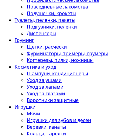
Профилактические лакомства
Повседневные лакомства
Подушечки, крокеты
Туалеты, пеленки, пакеты
Подгузники, пеленки
Диспенсеры
Груминг
Щетки, расчески
Фурминаторы, тримеры, грумеры
Когтерезы, пилки, ножницы
Косметика и уход
Шампуни, кондиционеры
Уход за ушами
Уход за лапами
Уход за глазами
Воротники защитные
Игрушки
Мячи
Игрушки для зубов и десен
Веревки, канаты
Кольца, тарелки