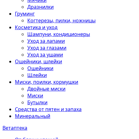
Мячики
Дразнилки
Груминг
Когтерезы, пилки, ножницы
Косметика и уход
Шампуни, кондиционеры
Уход за лапами
Уход за глазами
Уход за ушами
Ошейники, шлейки
Ошейники
Шлейки
Миски, поилки, кормушки
Двойные миски
Миски
Бутылки
Средства от пятен и запаха
Минеральный
Ветаптека