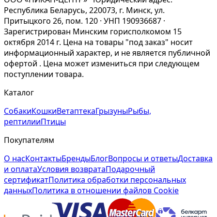
Республика Беларусь, 220073, г. Минск, ул.
Притыцкого 26, пом. 120 · УНП 190936687 ·
Зарегистрирован Минским горисполкомом 15
октября 2014 г. Цена на товары "под заказ" носит
информационный характер, и не является публичной
офертой . Цена может измениться при следующем
поступлении товара.
Каталог
Собаки
Кошки
Ветаптека
Грызуны
Рыбы,
рептилии
Птицы
Покупателям
О нас
Контакты
Бренды
Блог
Вопросы и ответы
Доставка
и оплата
Условия возврата
Подарочный
сертификат
Политика обработки персональных
данных
Политика в отношении файлов Cookie