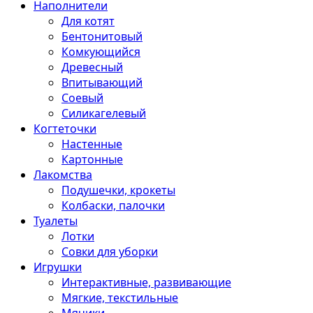
Наполнители
Для котят
Бентонитовый
Комкующийся
Древесный
Впитывающий
Соевый
Силикагелевый
Когтеточки
Настенные
Картонные
Лакомства
Подушечки, крокеты
Колбаски, палочки
Туалеты
Лотки
Совки для уборки
Игрушки
Интерактивные, развивающие
Мягкие, текстильные