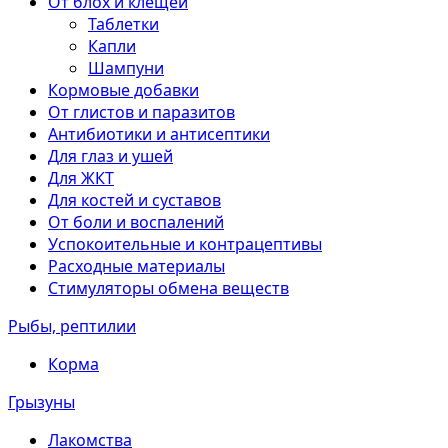
От блох и клещей
Таблетки
Капли
Шампуни
Кормовые добавки
От глистов и паразитов
Антибиотики и антисептики
Для глаз и ушей
Для ЖКТ
Для костей и суставов
От боли и воспалений
Успокоительные и контрацептивы
Расходные материалы
Стимуляторы обмена веществ
Рыбы, рептилии
Корма
Грызуны
Лакомства