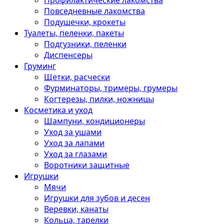
Профилактические лакомства
Повседневные лакомства
Подушечки, крокеты
Туалеты, пеленки, пакеты
Подгузники, пеленки
Диспенсеры
Груминг
Щетки, расчески
Фурминаторы, тримеры, грумеры
Когтерезы, пилки, ножницы
Косметика и уход
Шампуни, кондиционеры
Уход за ушами
Уход за лапами
Уход за глазами
Воротники защитные
Игрушки
Мячи
Игрушки для зубов и десен
Веревки, канаты
Кольца, тарелки