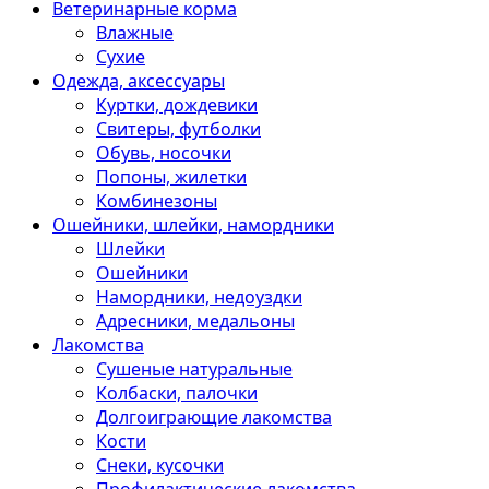
Ветеринарные корма
Влажные
Сухие
Одежда, аксессуары
Куртки, дождевики
Свитеры, футболки
Обувь, носочки
Попоны, жилетки
Комбинезоны
Ошейники, шлейки, намордники
Шлейки
Ошейники
Намордники, недоуздки
Адресники, медальоны
Лакомства
Сушеные натуральные
Колбаски, палочки
Долгоиграющие лакомства
Кости
Снеки, кусочки