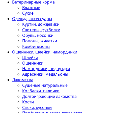
Ветеринарные корма
Влажные
Сухие
Одежда, аксессуары
Куртки, дождевики
Свитеры, футболки
Обувь, носочки
Попоны, жилетки
Комбинезоны
Ошейники, шлейки, намордники
Шлейки
Ошейники
Намордники, недоуздки
Адресники, медальоны
Лакомства
Сушеные натуральные
Колбаски, палочки
Долгоиграющие лакомства
Кости
Снеки, кусочки