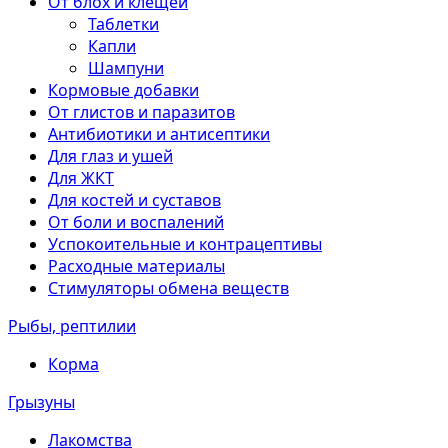
От блох и клещей
Таблетки
Капли
Шампуни
Кормовые добавки
От глистов и паразитов
Антибиотики и антисептики
Для глаз и ушей
Для ЖКТ
Для костей и суставов
От боли и воспалений
Успокоительные и контрацептивы
Расходные материалы
Стимуляторы обмена веществ
Рыбы, рептилии
Корма
Грызуны
Лакомства