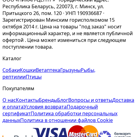
Республика Беларусь, 220073, г. Минск, ул.
Притыцкого 26, пом. 120 · УНП 190936687 ·
Зарегистрирован Минским горисполкомом 15
октября 2014 г. Цена на товары "под заказ" носит
информационный характер, и не является публичной
офертой . Цена может измениться при следующем
поступлении товара.
Каталог
Собаки
Кошки
Ветаптека
Грызуны
Рыбы,
рептилии
Птицы
Покупателям
О нас
Контакты
Бренды
Блог
Вопросы и ответы
Доставка
и оплата
Условия возврата
Подарочный
сертификат
Политика обработки персональных
данных
Политика в отношении файлов Cookie