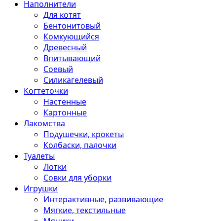
Наполнители
Для котят
Бентонитовый
Комкующийся
Древесный
Впитывающий
Соевый
Силикагелевый
Когтеточки
Настенные
Картонные
Лакомства
Подушечки, крокеты
Колбаски, палочки
Туалеты
Лотки
Совки для уборки
Игрушки
Интерактивные, развивающие
Мягкие, текстильные