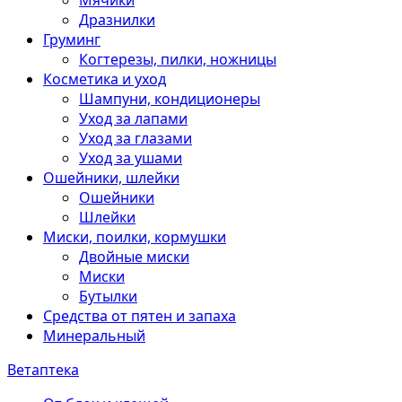
Мячики
Дразнилки
Груминг
Когтерезы, пилки, ножницы
Косметика и уход
Шампуни, кондиционеры
Уход за лапами
Уход за глазами
Уход за ушами
Ошейники, шлейки
Ошейники
Шлейки
Миски, поилки, кормушки
Двойные миски
Миски
Бутылки
Средства от пятен и запаха
Минеральный
Ветаптека