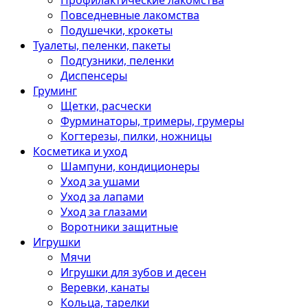
Профилактические лакомства
Повседневные лакомства
Подушечки, крокеты
Туалеты, пеленки, пакеты
Подгузники, пеленки
Диспенсеры
Груминг
Щетки, расчески
Фурминаторы, тримеры, грумеры
Когтерезы, пилки, ножницы
Косметика и уход
Шампуни, кондиционеры
Уход за ушами
Уход за лапами
Уход за глазами
Воротники защитные
Игрушки
Мячи
Игрушки для зубов и десен
Веревки, канаты
Кольца, тарелки