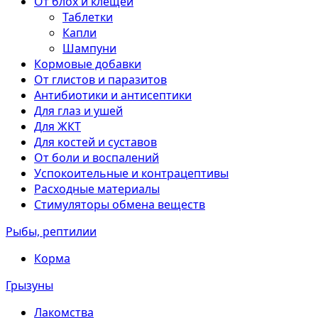
От блох и клещей
Таблетки
Капли
Шампуни
Кормовые добавки
От глистов и паразитов
Антибиотики и антисептики
Для глаз и ушей
Для ЖКТ
Для костей и суставов
От боли и воспалений
Успокоительные и контрацептивы
Расходные материалы
Стимуляторы обмена веществ
Рыбы, рептилии
Корма
Грызуны
Лакомства