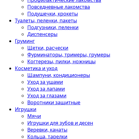
Профилактические лакомства
Повседневные лакомства
Подушечки, крокеты
Туалеты, пеленки, пакеты
Подгузники, пеленки
Диспенсеры
Груминг
Щетки, расчески
Фурминаторы, тримеры, грумеры
Когтерезы, пилки, ножницы
Косметика и уход
Шампуни, кондиционеры
Уход за ушами
Уход за лапами
Уход за глазами
Воротники защитные
Игрушки
Мячи
Игрушки для зубов и десен
Веревки, канаты
Кольца, тарелки