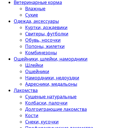
Ветеринарные корма
Влажные
Сухие
Одежда, аксессуары
Куртки, дождевики
Свитеры, футболки
Обувь, носочки
Попоны, жилетки
Комбинезоны
Ошейники, шлейки, намордники
Шлейки
Ошейники
Намордники, недоуздки
Адресники, медальоны
Лакомства
Сушеные натуральные
Колбаски, палочки
Долгоиграющие лакомства
Кости
Снеки, кусочки