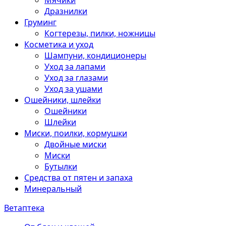
Мячики
Дразнилки
Груминг
Когтерезы, пилки, ножницы
Косметика и уход
Шампуни, кондиционеры
Уход за лапами
Уход за глазами
Уход за ушами
Ошейники, шлейки
Ошейники
Шлейки
Миски, поилки, кормушки
Двойные миски
Миски
Бутылки
Средства от пятен и запаха
Минеральный
Ветаптека