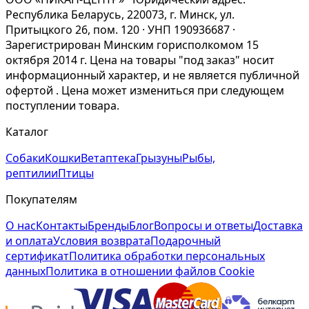
Республика Беларусь, 220073, г. Минск, ул.
Притыцкого 26, пом. 120 · УНП 190936687 ·
Зарегистрирован Минским горисполкомом 15
октября 2014 г. Цена на товары "под заказ" носит
информационный характер, и не является публичной
офертой . Цена может измениться при следующем
поступлении товара.
Каталог
Собаки
Кошки
Ветаптека
Грызуны
Рыбы,
рептилии
Птицы
Покупателям
О нас
Контакты
Бренды
Блог
Вопросы и ответы
Доставка
и оплата
Условия возврата
Подарочный
сертификат
Политика обработки персональных
данных
Политика в отношении файлов Cookie