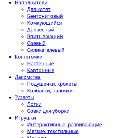
Наполнители
Для котят
Бентонитовый
Комкующийся
Древесный
Впитывающий
Соевый
Силикагелевый
Когтеточки
Настенные
Картонные
Лакомства
Подушечки, крокеты
Колбаски, палочки
Туалеты
Лотки
Совки для уборки
Игрушки
Интерактивные, развивающие
Мягкие, текстильные