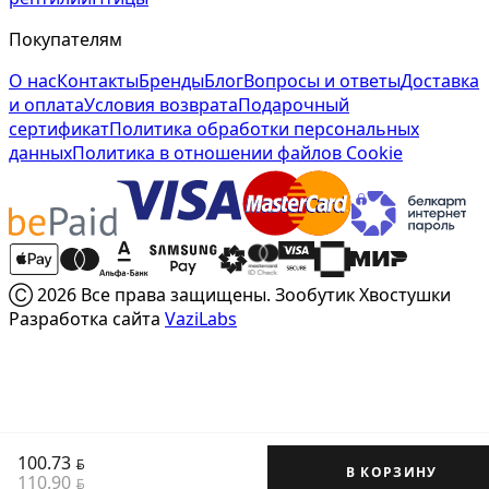
Покупателям
О нас
Контакты
Бренды
Блог
Вопросы и ответы
Доставка
и оплата
Условия возврата
Подарочный
сертификат
Политика обработки персональных
данных
Политика в отношении файлов Cookie
Ⓒ 2026 Все права защищены. Зообутик Хвостушки
Разработка сайта
VaziLabs
100.73
BYN
В КОРЗИНУ
110.90
BYN