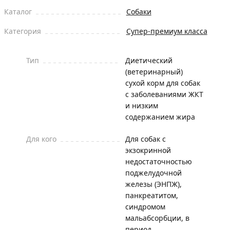
Каталог
Собаки
Категория
Супер-премиум класса
Тип
Диетический
(ветеринарный)
сухой корм для собак
с заболеваниями ЖКТ
и низким
содержанием жира
Для кого
Для собак с
экзокринной
недостаточностью
поджелудочной
железы (ЭНПЖ),
панкреатитом,
синдромом
мальабсорбции, в
период