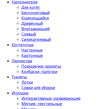
Наполнители
Для котят
Бентонитовый
Комкующийся
Древесный
Впитывающий
Соевый
Силикагелевый
Когтеточки
Настенные
Картонные
Лакомства
Подушечки, крокеты
Колбаски, палочки
Туалеты
Лотки
Совки для уборки
Игрушки
Интерактивные, развивающие
Мягкие, текстильные