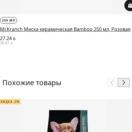
250 МЛ
Mr.Kranch Миска керамическая Bamboo 250 мл, Розовая
27.24
BYN
30.61
BYN
Похожие товары
СКИДКА -9%