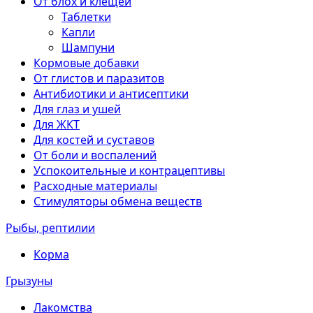
От блох и клещей
Таблетки
Капли
Шампуни
Кормовые добавки
От глистов и паразитов
Антибиотики и антисептики
Для глаз и ушей
Для ЖКТ
Для костей и суставов
От боли и воспалений
Успокоительные и контрацептивы
Расходные материалы
Стимуляторы обмена веществ
Рыбы, рептилии
Корма
Грызуны
Лакомства