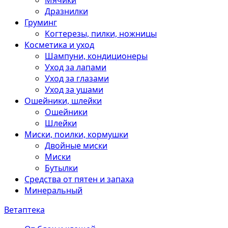
Мячики
Дразнилки
Груминг
Когтерезы, пилки, ножницы
Косметика и уход
Шампуни, кондиционеры
Уход за лапами
Уход за глазами
Уход за ушами
Ошейники, шлейки
Ошейники
Шлейки
Миски, поилки, кормушки
Двойные миски
Миски
Бутылки
Средства от пятен и запаха
Минеральный
Ветаптека