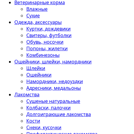
Ветеринарные корма
Влажные
Сухие
Одежда, аксессуары
Куртки, дождевики
Свитеры, футболки
Обувь, носочки
Попоны, жилетки
Комбинезоны
Ошейники, шлейки, намордники
Шлейки
Ошейники
Намордники, недоуздки
Адресники, медальоны
Лакомства
Сушеные натуральные
Колбаски, палочки
Долгоиграющие лакомства
Кости
Снеки, кусочки