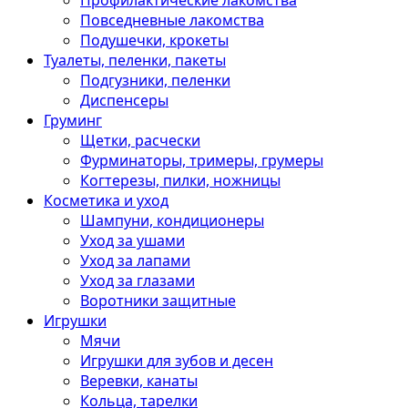
Профилактические лакомства
Повседневные лакомства
Подушечки, крокеты
Туалеты, пеленки, пакеты
Подгузники, пеленки
Диспенсеры
Груминг
Щетки, расчески
Фурминаторы, тримеры, грумеры
Когтерезы, пилки, ножницы
Косметика и уход
Шампуни, кондиционеры
Уход за ушами
Уход за лапами
Уход за глазами
Воротники защитные
Игрушки
Мячи
Игрушки для зубов и десен
Веревки, канаты
Кольца, тарелки