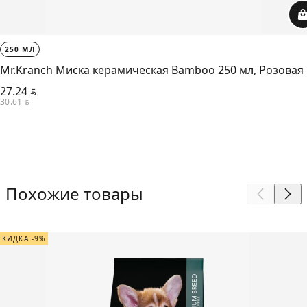
250 МЛ
Mr.Kranch Миска керамическая Bamboo 250 мл, Розовая
27.24
BYN
30.61
BYN
Похожие товары
СКИДКА -9%