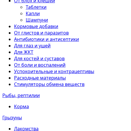
От блох и клещей
Таблетки
Капли
Шампуни
Кормовые добавки
От глистов и паразитов
Антибиотики и антисептики
Для глаз и ушей
Для ЖКТ
Для костей и суставов
От боли и воспалений
Успокоительные и контрацептивы
Расходные материалы
Стимуляторы обмена веществ
Рыбы, рептилии
Корма
Грызуны
Лакомства