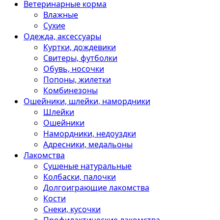
Ветеринарные корма
Влажные
Сухие
Одежда, аксессуары
Куртки, дождевики
Свитеры, футболки
Обувь, носочки
Попоны, жилетки
Комбинезоны
Ошейники, шлейки, намордники
Шлейки
Ошейники
Намордники, недоуздки
Адресники, медальоны
Лакомства
Сушеные натуральные
Колбаски, палочки
Долгоиграющие лакомства
Кости
Снеки, кусочки