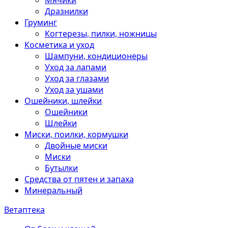
Мячики
Дразнилки
Груминг
Когтерезы, пилки, ножницы
Косметика и уход
Шампуни, кондиционеры
Уход за лапами
Уход за глазами
Уход за ушами
Ошейники, шлейки
Ошейники
Шлейки
Миски, поилки, кормушки
Двойные миски
Миски
Бутылки
Средства от пятен и запаха
Минеральный
Ветаптека