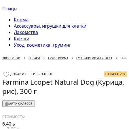
Птицы
Корма
Аксессуары, игрушки для клетки
Лакомства
Клетки
Уход, косметика, груминг
ХВОСТУШКИ
СОБАКИ
СУХИЕ КОРМА
СУПЕР-ПРЕМИУМ КЛАССА
FARMI
ДОБАВИТЬ В ИЗБРАННОЕ
СКИДКА -9%
Farmina Ecopet Natural Dog (Курица,
рис), 300 г
АРТИКУЛ
6008
СТОИМОСТЬ:
6.40
BYN