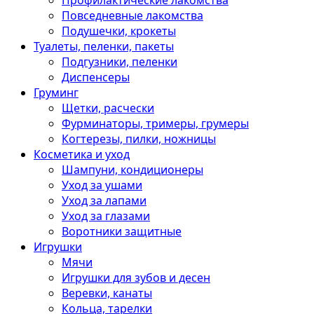
Профилактические лакомства
Повседневные лакомства
Подушечки, крокеты
Туалеты, пеленки, пакеты
Подгузники, пеленки
Диспенсеры
Груминг
Щетки, расчески
Фурминаторы, тримеры, грумеры
Когтерезы, пилки, ножницы
Косметика и уход
Шампуни, кондиционеры
Уход за ушами
Уход за лапами
Уход за глазами
Воротники защитные
Игрушки
Мячи
Игрушки для зубов и десен
Веревки, канаты
Кольца, тарелки