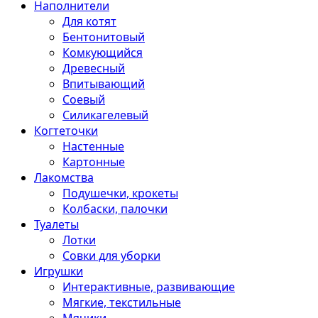
Наполнители
Для котят
Бентонитовый
Комкующийся
Древесный
Впитывающий
Соевый
Силикагелевый
Когтеточки
Настенные
Картонные
Лакомства
Подушечки, крокеты
Колбаски, палочки
Туалеты
Лотки
Совки для уборки
Игрушки
Интерактивные, развивающие
Мягкие, текстильные