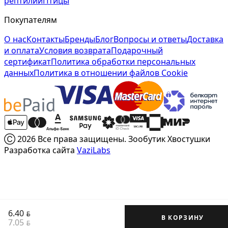
рептилии
Птицы
Покупателям
О нас
Контакты
Бренды
Блог
Вопросы и ответы
Доставка
и оплата
Условия возврата
Подарочный
сертификат
Политика обработки персональных
данных
Политика в отношении файлов Cookie
Ⓒ 2026 Все права защищены. Зообутик Хвостушки
Разработка сайта
VaziLabs
6.40
BYN
В КОРЗИНУ
7.05
BYN