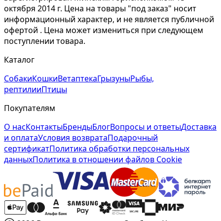
октября 2014 г. Цена на товары "под заказ" носит
информационный характер, и не является публичной
офертой . Цена может измениться при следующем
поступлении товара.
Каталог
Собаки
Кошки
Ветаптека
Грызуны
Рыбы,
рептилии
Птицы
Покупателям
О нас
Контакты
Бренды
Блог
Вопросы и ответы
Доставка
и оплата
Условия возврата
Подарочный
сертификат
Политика обработки персональных
данных
Политика в отношении файлов Cookie