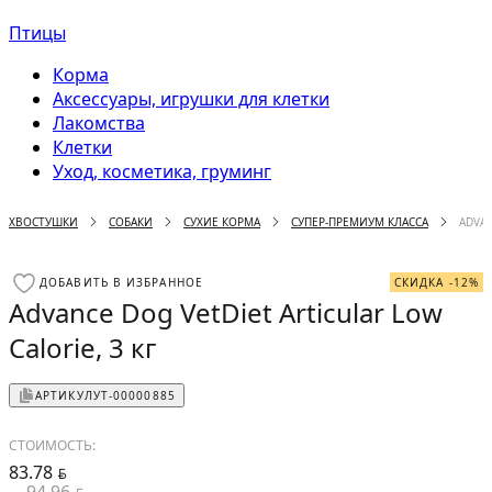
Птицы
Корма
Аксессуары, игрушки для клетки
Лакомства
Клетки
Уход, косметика, груминг
ХВОСТУШКИ
СОБАКИ
СУХИЕ КОРМА
СУПЕР-ПРЕМИУМ КЛАССА
ADVAN
ДОБАВИТЬ В ИЗБРАННОЕ
СКИДКА -12%
Advance Dog VetDiet Articular Low
Calorie, 3 кг
АРТИКУЛ
УТ-00000885
СТОИМОСТЬ:
83.78
BYN