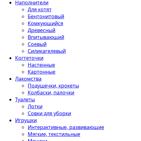
Наполнители
Для котят
Бентонитовый
Комкующийся
Древесный
Впитывающий
Соевый
Силикагелевый
Когтеточки
Настенные
Картонные
Лакомства
Подушечки, крокеты
Колбаски, палочки
Туалеты
Лотки
Совки для уборки
Игрушки
Интерактивные, развивающие
Мягкие, текстильные