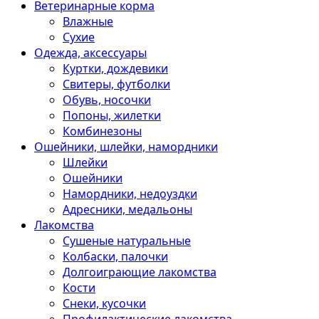
Ветеринарные корма
Влажные
Сухие
Одежда, аксессуары
Куртки, дождевики
Свитеры, футболки
Обувь, носочки
Попоны, жилетки
Комбинезоны
Ошейники, шлейки, намордники
Шлейки
Ошейники
Намордники, недоуздки
Адресники, медальоны
Лакомства
Сушеные натуральные
Колбаски, палочки
Долгоиграющие лакомства
Кости
Снеки, кусочки