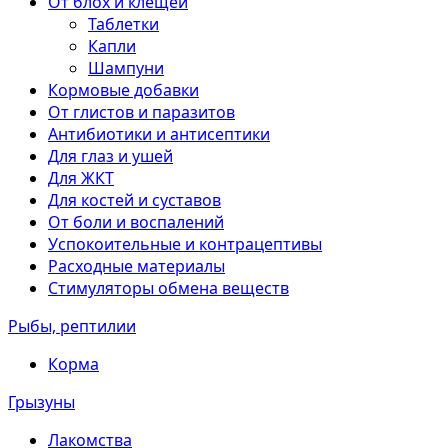
От блох и клещей
Таблетки
Капли
Шампуни
Кормовые добавки
От глистов и паразитов
Антибиотики и антисептики
Для глаз и ушей
Для ЖКТ
Для костей и суставов
От боли и воспалений
Успокоительные и контрацептивы
Расходные материалы
Стимуляторы обмена веществ
Рыбы, рептилии
Корма
Грызуны
Лакомства