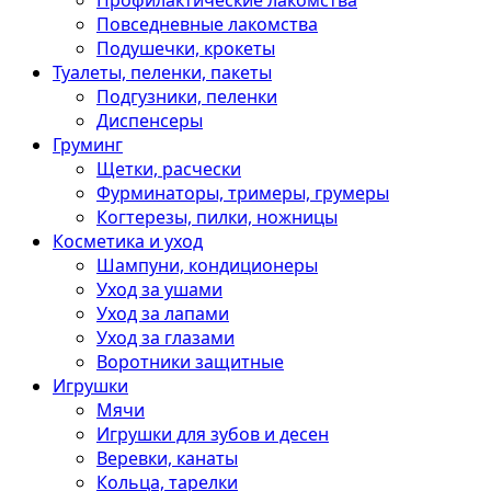
Профилактические лакомства
Повседневные лакомства
Подушечки, крокеты
Туалеты, пеленки, пакеты
Подгузники, пеленки
Диспенсеры
Груминг
Щетки, расчески
Фурминаторы, тримеры, грумеры
Когтерезы, пилки, ножницы
Косметика и уход
Шампуни, кондиционеры
Уход за ушами
Уход за лапами
Уход за глазами
Воротники защитные
Игрушки
Мячи
Игрушки для зубов и десен
Веревки, канаты
Кольца, тарелки