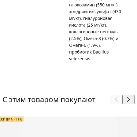
глюкозамин (550 мг/кг),
хондроитинсульфат (430
мг/кг), гиалуроновая
кислота (25 мг/кг),
коллагеновые пептиды
(2.5%), Омега-3 (0.7%) и
Омега-6 (1.9%),
пробиотик Bacillus
velezensis
С этим товаром покупают
СКИДКА -11%