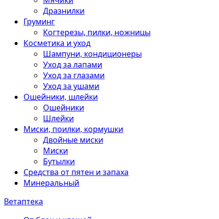
Мячики
Дразнилки
Груминг
Когтерезы, пилки, ножницы
Косметика и уход
Шампуни, кондиционеры
Уход за лапами
Уход за глазами
Уход за ушами
Ошейники, шлейки
Ошейники
Шлейки
Миски, поилки, кормушки
Двойные миски
Миски
Бутылки
Средства от пятен и запаха
Минеральный
Ветаптека