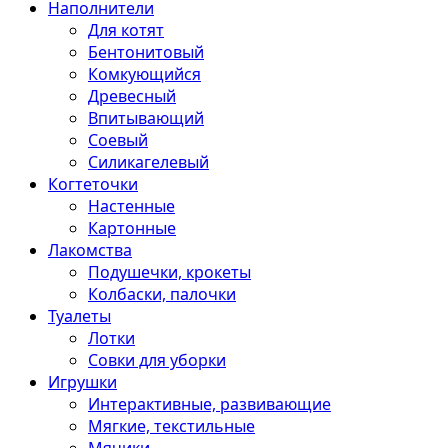
Наполнители
Для котят
Бентонитовый
Комкующийся
Древесный
Впитывающий
Соевый
Силикагелевый
Когтеточки
Настенные
Картонные
Лакомства
Подушечки, крокеты
Колбаски, палочки
Туалеты
Лотки
Совки для уборки
Игрушки
Интерактивные, развивающие
Мягкие, текстильные