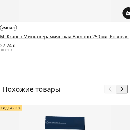
250 МЛ
Mr.Kranch Миска керамическая Bamboo 250 мл, Розовая
27.24
BYN
30.61
BYN
Похожие товары
СКИДКА -20%