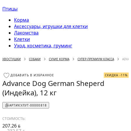
Птицы
Корма
Аксессуары, игрушки для клетки
Лакомства
Клетки
Уход, косметика, груминг
ХВОСТУШКИ
СОБАКИ
СУХИЕ КОРМА
СУПЕР-ПРЕМИУМ КЛАССА
ADVAN
ДОБАВИТЬ В ИЗБРАННОЕ
СКИДКА -11%
Advance Dog German Sheperd
(Индейка), 12 кг
АРТИКУЛ
УТ-00000818
СТОИМОСТЬ:
207.26
BYN