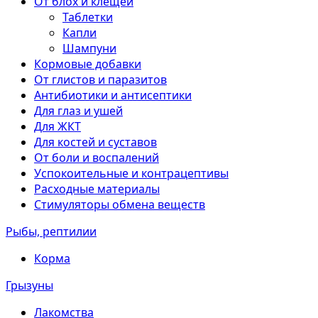
От блох и клещей
Таблетки
Капли
Шампуни
Кормовые добавки
От глистов и паразитов
Антибиотики и антисептики
Для глаз и ушей
Для ЖКТ
Для костей и суставов
От боли и воспалений
Успокоительные и контрацептивы
Расходные материалы
Стимуляторы обмена веществ
Рыбы, рептилии
Корма
Грызуны
Лакомства