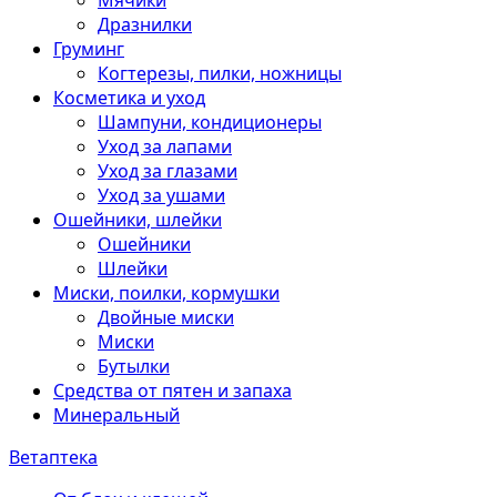
Мячики
Дразнилки
Груминг
Когтерезы, пилки, ножницы
Косметика и уход
Шампуни, кондиционеры
Уход за лапами
Уход за глазами
Уход за ушами
Ошейники, шлейки
Ошейники
Шлейки
Миски, поилки, кормушки
Двойные миски
Миски
Бутылки
Средства от пятен и запаха
Минеральный
Ветаптека