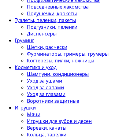
Профилактические лакомства
Повседневные лакомства
Подушечки, крокеты
Туалеты, пеленки, пакеты
Подгузники, пеленки
Диспенсеры
Груминг
Щетки, расчески
Фурминаторы, тримеры, грумеры
Когтерезы, пилки, ножницы
Косметика и уход
Шампуни, кондиционеры
Уход за ушами
Уход за лапами
Уход за глазами
Воротники защитные
Игрушки
Мячи
Игрушки для зубов и десен
Веревки, канаты
Кольца, тарелки