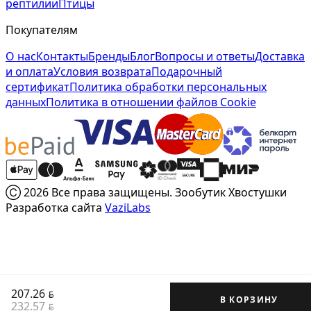
рептилии
Птицы
Покупателям
О нас
Контакты
Бренды
Блог
Вопросы и ответы
Доставка
и оплата
Условия возврата
Подарочный
сертификат
Политика обработки персональных
данных
Политика в отношении файлов Cookie
Ⓒ 2026 Все права защищены. Зообутик Хвостушки
Разработка сайта
VaziLabs
207.26
BYN
В КОРЗИНУ
232.57
BYN