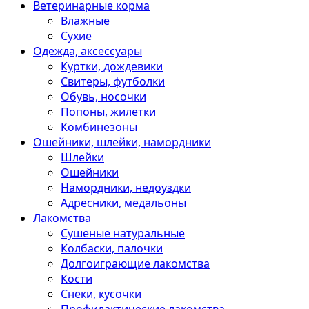
Ветеринарные корма
Влажные
Сухие
Одежда, аксессуары
Куртки, дождевики
Свитеры, футболки
Обувь, носочки
Попоны, жилетки
Комбинезоны
Ошейники, шлейки, намордники
Шлейки
Ошейники
Намордники, недоуздки
Адресники, медальоны
Лакомства
Сушеные натуральные
Колбаски, палочки
Долгоиграющие лакомства
Кости
Снеки, кусочки