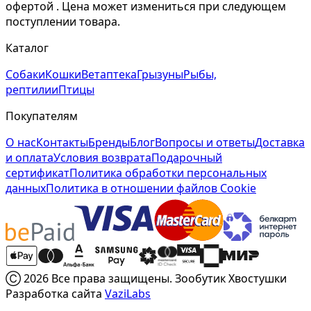
офертой . Цена может измениться при следующем
поступлении товара.
Каталог
Собаки
Кошки
Ветаптека
Грызуны
Рыбы,
рептилии
Птицы
Покупателям
О нас
Контакты
Бренды
Блог
Вопросы и ответы
Доставка
и оплата
Условия возврата
Подарочный
сертификат
Политика обработки персональных
данных
Политика в отношении файлов Cookie
Ⓒ 2026 Все права защищены. Зообутик Хвостушки
Разработка сайта
VaziLabs