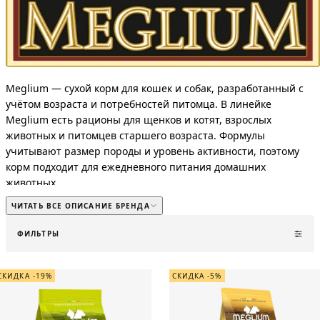
Meglium — сухой корм для кошек и собак, разработанный с
учётом возраста и потребностей питомца. В линейке
Meglium есть рационы для щенков и котят, взрослых
животных и питомцев старшего возраста. Формулы
учитывают размер породы и уровень активности, поэтому
корм подходит для ежедневного питания домашних
животных.
ЧИТАТЬ ВСЕ ОПИСАНИЕ БРЕНДА
Сбалансированные рецептуры помогают поддерживать
энергию, мышцы и общее состояние организма. Корм также
ФИЛЬТРЫ
способствует нормальному пищеварению и поддерживает
здоровье кожи и шерсти. Гранулы удобного размера
подходят для регулярного кормления и помогают питомцу
СКИДКА -19%
СКИДКА -5%
комфортно есть корм каждый день.