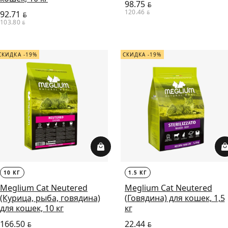
98.75
BYN
120.46
92.71
BYN
BYN
103.80
BYN
СКИДКА -19%
СКИДКА -19%
10 КГ
1.5 КГ
Meglium Сat Neutered
Meglium Сat Neutered
(Курица, рыба, говядина)
(Говядина) для кошек, 1,5
для кошек, 10 кг
кг
166.50
22.44
BYN
BYN