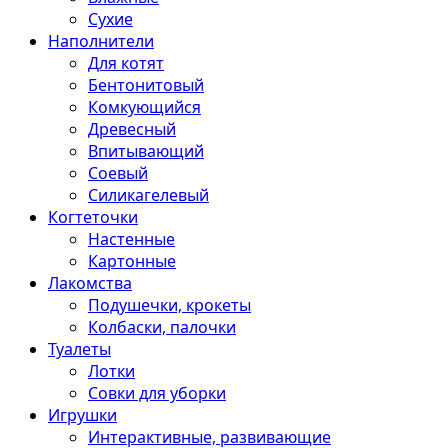
Сухие
Наполнители
Для котят
Бентонитовый
Комкующийся
Древесный
Впитывающий
Соевый
Силикагелевый
Когтеточки
Настенные
Картонные
Лакомства
Подушечки, крокеты
Колбаски, палочки
Туалеты
Лотки
Совки для уборки
Игрушки
Интерактивные, развивающие