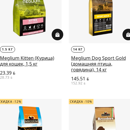
1.5 КГ
14 КГ
Meglium Kitten (Курица)
Meglium Dog Sport Gold
для кошек, 1,5 кг
(домашняя птица,
говядина), 14 кг
23.39
BYN
28.73
BYN
145.51
BYN
152.92
BYN
СКИДКА -12%
СКИДКА -10%