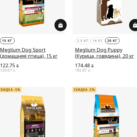
15 КГ
2.5 КГ
14 КГ
20 КГ
Meglium Dog Sport
Meglium Dog Puppy
(домашняя птица), 15 кг
(Курица, говядина), 20 кг
122.75
174.48
BYN
BYN
139.07
192.87
BYN
BYN
СКИДКА -5%
СКИДКА -5%