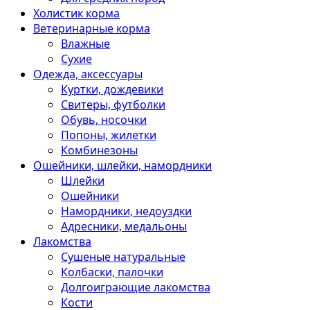
Холистик корма
Ветеринарные корма
Влажные
Сухие
Одежда, аксессуары
Куртки, дождевики
Свитеры, футболки
Обувь, носочки
Попоны, жилетки
Комбинезоны
Ошейники, шлейки, намордники
Шлейки
Ошейники
Намордники, недоуздки
Адресники, медальоны
Лакомства
Сушеные натуральные
Колбаски, палочки
Долгоиграющие лакомства
Кости