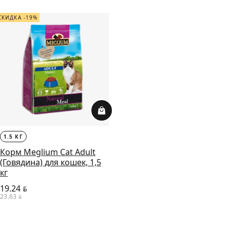
СКИДКА -19%
1.5 КГ
Корм Meglium Cat Adult
(Говядина) для кошек, 1,5
кг
19.24
BYN
23.63
BYN