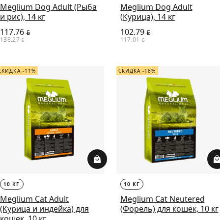
Meglium Dog Adult (Рыба
Meglium Dog Adult
и рис), 14 кг
(Курица), 14 кг
117.76
102.79
BYN
BYN
138.27
117.01
BYN
BYN
СКИДКА -11%
СКИДКА -18%
10 КГ
10 КГ
Meglium Cat Adult
Meglium Сat Neutered
(Курица и индейка) для
(Форель) для кошек, 10 кг
кошек, 10 кг