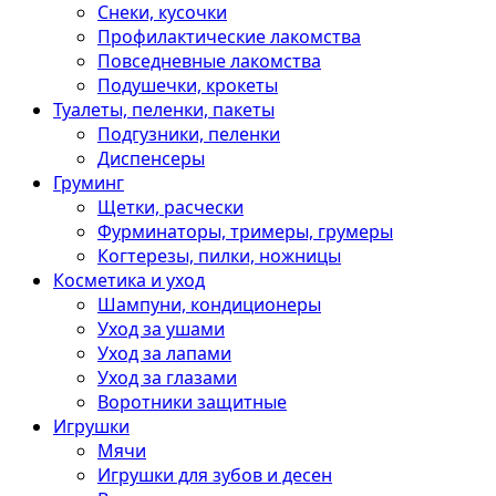
Снеки, кусочки
Профилактические лакомства
Повседневные лакомства
Подушечки, крокеты
Туалеты, пеленки, пакеты
Подгузники, пеленки
Диспенсеры
Груминг
Щетки, расчески
Фурминаторы, тримеры, грумеры
Когтерезы, пилки, ножницы
Косметика и уход
Шампуни, кондиционеры
Уход за ушами
Уход за лапами
Уход за глазами
Воротники защитные
Игрушки
Мячи
Игрушки для зубов и десен