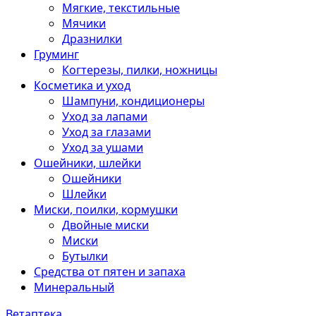
Мягкие, текстильные
Мячики
Дразнилки
Груминг
Когтерезы, пилки, ножницы
Косметика и уход
Шампуни, кондиционеры
Уход за лапами
Уход за глазами
Уход за ушами
Ошейники, шлейки
Ошейники
Шлейки
Миски, поилки, кормушки
Двойные миски
Миски
Бутылки
Средства от пятен и запаха
Минеральный
Ветаптека