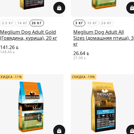
2.5 КГ
14 КГ
20 КГ
3 КГ
15 КГ
20 КГ
Meglium Dog Adult Gold
Meglium Dog Adult All
(Говядина, курица), 20 кг
Sizes (домашняя птица), 3
кг
141.26
BYN
148.46
BYN
26.64
BYN
27.99
BYN
СКИДКА -11%
СКИДКА -19%